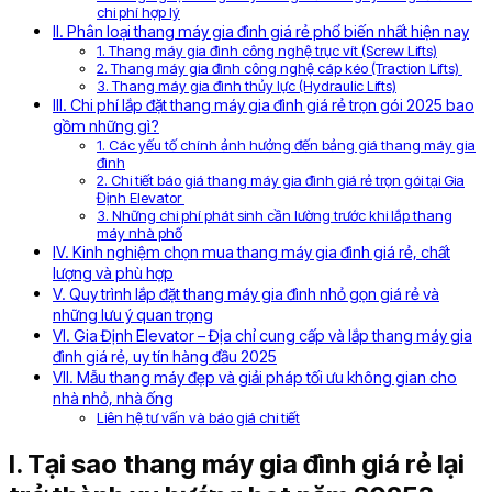
chi phí hợp lý
II. Phân loại thang máy gia đình giá rẻ phổ biến nhất hiện nay
1. Thang máy gia đình công nghệ trục vít (Screw Lifts)
2. Thang máy gia đình công nghệ cáp kéo (Traction Lifts)
3. Thang máy gia đình thủy lực (Hydraulic Lifts)
III. Chi phí lắp đặt thang máy gia đình giá rẻ trọn gói 2025 bao
gồm những gì?
1. Các yếu tố chính ảnh hưởng đến bảng giá thang máy gia
đình
2. Chi tiết báo giá thang máy gia đình giá rẻ trọn gói tại Gia
Định Elevator
3. Những chi phí phát sinh cần lường trước khi lắp thang
máy nhà phố
IV. Kinh nghiệm chọn mua thang máy gia đình giá rẻ, chất
lượng và phù hợp
V. Quy trình lắp đặt thang máy gia đình nhỏ gọn giá rẻ và
những lưu ý quan trọng
VI. Gia Định Elevator – Địa chỉ cung cấp và lắp thang máy gia
đình giá rẻ, uy tín hàng đầu 2025
VII. Mẫu thang máy đẹp và giải pháp tối ưu không gian cho
nhà nhỏ, nhà ống
Liên hệ tư vấn và báo giá chi tiết
I. Tại sao thang máy gia đình giá rẻ lại