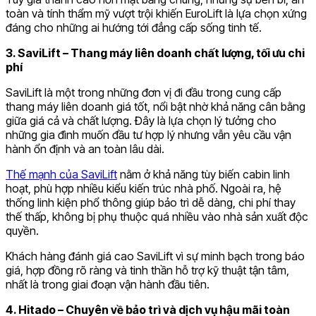
toàn và tính thẩm mỹ vượt trội khiến EuroLift là lựa chọn xứng
đáng cho những ai hướng tới đẳng cấp sống tinh tế.
3. SaviLift – Thang máy liên doanh chất lượng, tối ưu chi
phí
SaviLift là một trong những đơn vị đi đầu trong cung cấp
thang máy liên doanh giá tốt, nổi bật nhờ khả năng cân bằng
giữa giá cả và chất lượng. Đây là lựa chọn lý tưởng cho
những gia đình muốn đầu tư hợp lý nhưng vẫn yêu cầu vận
hành ổn định và an toàn lâu dài.
Thế mạnh của SaviLift
nằm ở khả năng tùy biến cabin linh
hoạt, phù hợp nhiều kiểu kiến trúc nhà phố. Ngoài ra, hệ
thống linh kiện phổ thông giúp bảo trì dễ dàng, chi phí thay
thế thấp, không bị phụ thuộc quá nhiều vào nhà sản xuất độc
quyền.
Khách hàng đánh giá cao SaviLift vì sự minh bạch trong báo
giá, hợp đồng rõ ràng và tinh thần hỗ trợ kỹ thuật tận tâm,
nhất là trong giai đoạn vận hành đầu tiên.
4. Hitado – Chuyên về bảo trì và dịch vụ hậu mãi toàn