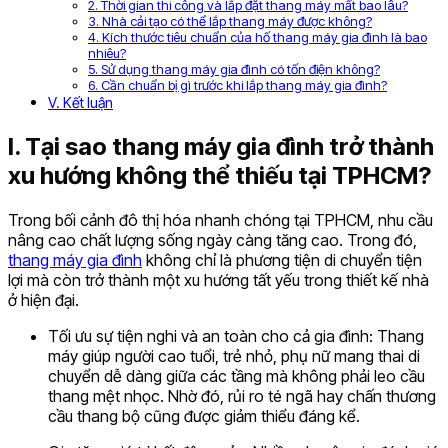
2. Thời gian thi công và lắp đặt thang máy mất bao lâu?
3. Nhà cải tạo có thể lắp thang máy được không?
4. Kích thước tiêu chuẩn của hố thang máy gia đình là bao
nhiêu?
5. Sử dụng thang máy gia đình có tốn điện không?
6. Cần chuẩn bị gì trước khi lắp thang máy gia đình?
V. Kết luận
I. Tại sao thang máy gia đình trở thành
xu hướng không thể thiếu tại TPHCM?
Trong bối cảnh đô thị hóa nhanh chóng tại TPHCM, nhu cầu
nâng cao chất lượng sống ngày càng tăng cao. Trong đó,
thang máy gia đình
không chỉ là phương tiện di chuyển tiện
lợi mà còn trở thành một xu hướng tất yếu trong thiết kế nhà
ở hiện đại.
Tối ưu sự tiện nghi và an toàn cho cả gia đình: Thang
máy giúp người cao tuổi, trẻ nhỏ, phụ nữ mang thai di
chuyển dễ dàng giữa các tầng mà không phải leo cầu
thang mệt nhọc. Nhờ đó, rủi ro té ngã hay chấn thương
cầu thang bộ cũng được giảm thiểu đáng kể.