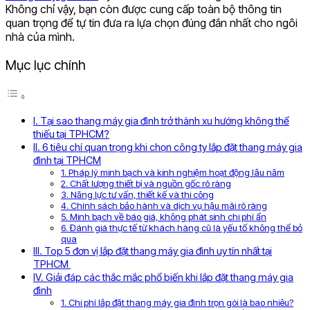
Không chỉ vậy, bạn còn được cung cấp toàn bộ thông tin
quan trọng để tự tin đưa ra lựa chọn đúng đắn nhất cho ngôi
nhà của mình.
Mục lục chính
I. Tại sao thang máy gia đình trở thành xu hướng không thể
thiếu tại TPHCM?
II. 6 tiêu chí quan trọng khi chọn công ty lắp đặt thang máy gia
đình tại TPHCM
1. Pháp lý minh bạch và kinh nghiệm hoạt động lâu năm
2. Chất lượng thiết bị và nguồn gốc rõ ràng
3. Năng lực tư vấn, thiết kế và thi công
4. Chính sách bảo hành và dịch vụ hậu mãi rõ ràng
5. Minh bạch về báo giá, không phát sinh chi phí ẩn
6. Đánh giá thực tế từ khách hàng cũ là yếu tố không thể bỏ
qua
III. Top 5 đơn vị lắp đặt thang máy gia đình uy tín nhất tại
TPHCM
IV. Giải đáp các thắc mắc phổ biến khi lắp đặt thang máy gia
đình
1. Chi phí lắp đặt thang máy gia đình trọn gói là bao nhiêu?