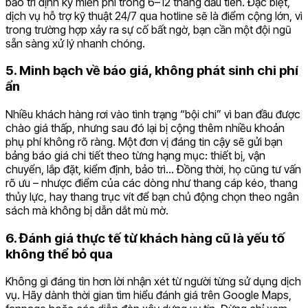
bảo trì định kỳ miễn phí trong 6–12 tháng đầu tiên. Đặc biệt,
dịch vụ hỗ trợ kỹ thuật 24/7 qua hotline sẽ là điểm cộng lớn, vì
trong trường hợp xảy ra sự cố bất ngờ, bạn cần một đội ngũ
sẵn sàng xử lý nhanh chóng.
5. Minh bạch về báo giá, không phát sinh chi phí
ẩn
Nhiều khách hàng rơi vào tình trạng “bội chi” vì ban đầu được
chào giá thấp, nhưng sau đó lại bị cộng thêm nhiều khoản
phụ phí không rõ ràng. Một đơn vị đáng tin cậy sẽ gửi bạn
bảng báo giá chi tiết theo từng hạng mục: thiết bị, vận
chuyển, lắp đặt, kiểm định, bảo trì… Đồng thời, họ cũng tư vấn
rõ ưu – nhược điểm của các dòng như thang cáp kéo, thang
thủy lực, hay thang trục vít để bạn chủ động chọn theo ngân
sách mà không bị dẫn dắt mù mờ.
6. Đánh giá thực tế từ khách hàng cũ là yếu tố
không thể bỏ qua
Không gì đáng tin hơn lời nhận xét từ người từng sử dụng dịch
vụ. Hãy dành thời gian tìm hiểu đánh giá trên Google Maps,