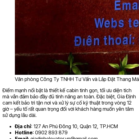
Văn phòng Công Ty TNHH Tư Vấn và Lắp Đặt Thang Máy Gi
Điểm mạnh nổi bật là thiết kế cabin tinh gọn, tối ưu diện tích
mà vẫn đảm bảo đầy đủ tính năng an toàn. Đặc biệt, Gia Định
cam kết bảo trì tận nơi và xử lý sự cố kỹ thuật trong vòng 12
giờ – yếu tố rất quan trọng đối với khách hàng muốn yên tâm
sử dụng lâu dài.
Địa chỉ
: 127 An Phú Đông 10, Quận 12, TP.HCM
Hotline
: 0902 893 879
Email
:
giadinhelevator.vn@gmail.com