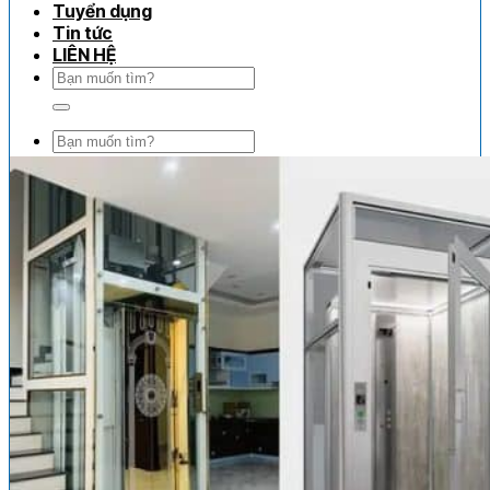
Tuyển dụng
Tin tức
LIÊN HỆ
Tìm
kiếm:
Tìm
kiếm: