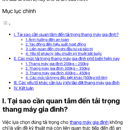
Mục lục chính
I. Tại sao cần quan tâm đến tải trọng thang máy gia đình?
1. Ảnh hưởng đến an toàn
2. Tác động đến hiệu suất hoạt động
3. Liên quan đến chi phí đầu tư và bảo trì
4. Yếu tố pháp lý, tiêu chuẩn kỹ thuật bắt buộc
II. Các mức tải trọng thang máy gia đình phổ biến hiện nay
1. Thang máy gia đình 200kg – 250kg
2. Thang máy gia đình 300kg – 350kg
3. Thang máy gia đình 400kg – 450kg
4. Các mức tải trọng đặc biệt khác (500kg trở lên)
III. Các yếu tố khác cần lưu ý khi lắp đặt thang máy gia đình
IV. Kết luận
I. Tại sao cần quan tâm đến tải trọng
thang máy gia đình?
Việc lựa chọn đúng tải trọng cho
thang máy gia đình
không
chỉ là vấn đề kỹ thuật mà còn liên quan trực tiếp đến độ an