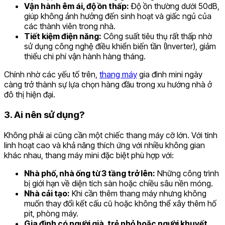
Vận hành êm ái, độ ồn thấp:
Độ ồn thường dưới 50dB,
giúp không ảnh hưởng đến sinh hoạt và giấc ngủ của
các thành viên trong nhà.
Tiết kiệm điện năng:
Công suất tiêu thụ rất thấp nhờ
sử dụng công nghệ điều khiển biến tần (Inverter), giảm
thiểu chi phí vận hành hàng tháng.
Chính nhờ các yếu tố trên,
thang máy
gia đình mini ngày
càng trở thành sự lựa chọn hàng đầu trong xu hướng nhà ở
đô thị hiện đại.
3. Ai nên sử dụng?
Không phải ai cũng cần một chiếc thang máy cỡ lớn. Với tính
linh hoạt cao và khả năng thích ứng với nhiều không gian
khác nhau, thang máy mini đặc biệt phù hợp với:
Nhà phố, nhà ống từ 3 tầng trở lên:
Những công trình
bị giới hạn về diện tích sàn hoặc chiều sâu nền móng.
Nhà cải tạo:
Khi cần thêm thang máy nhưng không
muốn thay đổi kết cấu cũ hoặc không thể xây thêm hố
pit, phòng máy.
Gia đình có người già, trẻ nhỏ hoặc người khuyết