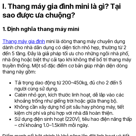
I. Thang máy gia đình mini là gì? Tại
sao được ưa chuộng?
1. Định nghĩa thang máy mini
Thang máy gia đình
mini là dòng thang máy chuyên dụng
dành cho nhà dân dụng có diện tích nhỏ hẹp, thường từ 2
đến 5 tầng. Đây là giải pháp tối ưu cho những ngôi nhà phố,
nhà ống hoặc biệt thự cải tạo khi không thể bố trí thang máy
truyền thống. Một số đặc điểm cơ bản giúp nhận diện dòng
thang này gồm:
Tải trọng dao động từ 200–450kg, đủ cho 2 đến 5
người cùng sử dụng.
Cabin nhỏ gọn, kích thước linh hoạt, dễ lắp vào các
khoảng trống như giếng trời hoặc giữa thang bộ.
Không cần xây dựng hố pit sâu hay phòng máy, tiết
kiệm chi phí và phù hợp với nhà đã hoàn thiện.
Sử dụng điện sinh hoạt (220V), tiêu hao điện năng thấp
– chỉ khoảng 1.0–1.5kWh mỗi ngày.
Điểm mạnh nổi bật chính là khả năng lắp đặt linh hoạt và tiết