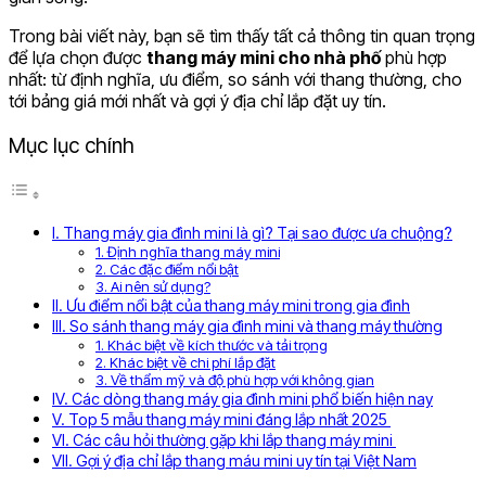
Trong bài viết này, bạn sẽ tìm thấy tất cả thông tin quan trọng
để lựa chọn được
thang máy mini cho nhà phố
phù hợp
nhất: từ định nghĩa, ưu điểm, so sánh với thang thường, cho
tới bảng giá mới nhất và gợi ý địa chỉ lắp đặt uy tín.
Mục lục chính
I. Thang máy gia đình mini là gì? Tại sao được ưa chuộng?
1. Định nghĩa thang máy mini
2. Các đặc điểm nổi bật
3. Ai nên sử dụng?
II. Ưu điểm nổi bật của thang máy mini trong gia đình
III. So sánh thang máy gia đình mini và thang máy thường
1. Khác biệt về kích thước và tải trọng
2. Khác biệt về chi phí lắp đặt
3. Về thẩm mỹ và độ phù hợp với không gian
IV. Các dòng thang máy gia đình mini phổ biến hiện nay
V. Top 5 mẫu thang máy mini đáng lắp nhất 2025
VI. Các câu hỏi thường gặp khi lắp thang máy mini
VII. Gợi ý địa chỉ lắp thang máu mini uy tín tại Việt Nam