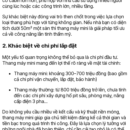
có cabin lớn hơn, phù hợp với nhu cầu sử dụng nhiều người
cùng lúc hoặc các công trình lớn, nhiều tầng.
Sự khác biệt này đóng vai trò then chốt trong việc lựa chọn
loại thang phù hợp với từng không gian. Nếu nhà bạn có diện
tích dưới 50m² một sàn thì thang máy mini là giải pháp tối ưu
cả về công năng lẫn tính thẩm mỹ.
2. Khác biệt về chi phí lắp đặt
Một yếu tố quan trọng không thể bỏ qua là chi phí đầu tư.
Thang máy mini mang đến lợi thế rõ ràng về mặt tài chính:
Thang máy mini: khoảng 300–700 triệu đồng (bao gồm
cả chi phí vận chuyển, lắp đặt, bảo hành)
Thang máy thường: từ 800 triệu đồng trở lên, chưa tính
đến các chi phí xây dựng hố pit sâu, phòng máy, nâng
cấp điện 3 pha…
Do không yêu cầu nhiều về kết cấu và kỹ thuật nền móng,
thang máy mini giúp gia chủ tiết kiệm đáng kể cả thời gian và
tiền bạc trong quá trình thi công. Đây là lựa chọn lý tưởng với
những ngôi nhà đã hoàn thiện, chỉ cần cải tạo nhỏ là có thể