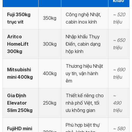
khảo
Fuji 350kg
Công nghệ Nhật,
~ 520
350kg
trục vít
cabin inox kính
triệu
Aritco
Nhập khẩu Thụy
~ 650
HomeLift
300kg
Điển, cabin dạng
triệu
300kg
hộp kính
Thương hiệu Nhật
Mitsubishi
~ 690
400kg
uy tín, vận hành
mini 400kg
triệu
êm
Gia Định
Thiết kế riêng cho
~
Elevator
250kg
nhà phố Việt, tối
490
Slim 250kg
ưu không gian
triệu
Phù hợp biệt thự
FujiHD mini
~ 580