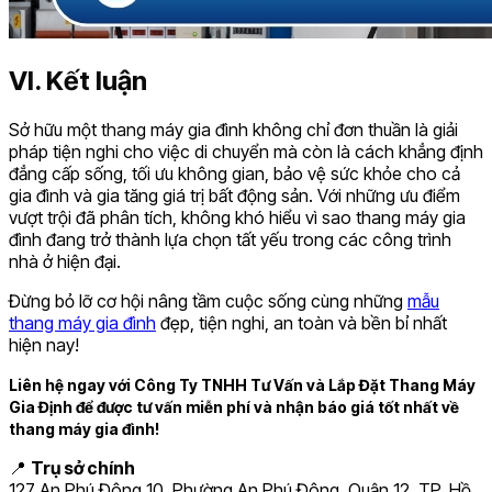
VI. Kết luận
Sở hữu một thang máy gia đình không chỉ đơn thuần là giải
pháp tiện nghi cho việc di chuyển mà còn là cách khẳng định
đẳng cấp sống, tối ưu không gian, bảo vệ sức khỏe cho cả
gia đình và gia tăng giá trị bất động sản. Với những ưu điểm
vượt trội đã phân tích, không khó hiểu vì sao thang máy gia
đình đang trở thành lựa chọn tất yếu trong các công trình
nhà ở hiện đại.
Đừng bỏ lỡ cơ hội nâng tầm cuộc sống cùng những
mẫu
thang máy gia đình
đẹp, tiện nghi, an toàn và bền bỉ nhất
hiện nay!
Liên hệ ngay với Công Ty TNHH Tư Vấn và Lắp Đặt Thang Máy
Gia Định để được tư vấn miễn phí và nhận báo giá tốt nhất về
thang máy gia đình!
📍
Trụ sở chính
127 An Phú Đông 10, Phường An Phú Đông, Quận 12, TP. Hồ