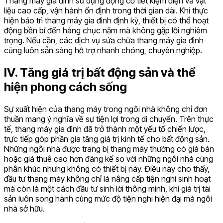
Thang máy gia đình sử dụng động cơ tiết kiệm điện và vật
liệu cao cấp, vận hành ổn định trong thời gian dài. Khi thực
hiện bảo trì thang máy gia đình định kỳ, thiết bị có thể hoạt
động bền bỉ đến hàng chục năm mà không gặp lỗi nghiêm
trọng. Nếu cần, các dịch vụ sửa chữa thang máy gia đình
cũng luôn sẵn sàng hỗ trợ nhanh chóng, chuyên nghiệp.
IV. Tăng giá trị bất động sản và thể
hiện phong cách sống
Sự xuất hiện của thang máy trong ngôi nhà không chỉ đơn
thuần mang ý nghĩa về sự tiện lợi trong di chuyển. Trên thực
tế, thang máy gia đình đã trở thành một yếu tố chiến lược,
trực tiếp góp phần gia tăng giá trị kinh tế cho bất động sản.
Những ngôi nhà được trang bị thang máy thường có giá bán
hoặc giá thuê cao hơn đáng kể so với những ngôi nhà cùng
phân khúc nhưng không có thiết bị này. Điều này cho thấy,
đầu tư thang máy không chỉ là nâng cấp tiện nghi sinh hoạt
mà còn là một cách đầu tư sinh lời thông minh, khi giá trị tài
sản luôn song hành cùng mức độ tiện nghi hiện đại mà ngôi
nhà sở hữu.