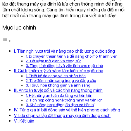
lắp đặt thang máy gia đình là lựa chọn thông minh để nâng
tầm chất lượng sống. Cùng tìm hiểu ngay những ưu điểm nổi
bật nhất của thang máy gia đình trong bài viết dưới đây!
Mục lục chính
I. Tiện nghi vượt trội và nâng cao chất lượng cuộc sống
1. Di chuyển thuận tiện và dễ dàng cho mọi thành viên
2. Tiết kiệm thời gian và công sức
3. Tăng tính riêng tư và yên tĩnh cho ngôi nhà
II. Giá trị thẩm mỹ và nâng tầm kiến trúc ngôi nhà
1. Thiết kế đa dạng và cá nhân hóa
2. Tạo điểm nhấn sang trọng và đẳng cấp
3. Tối ưu hóa không gian và ánh sáng
III. An toàn tuyệt đối và các tính năng thông minh
1. Hệ thống an toàn đa tầng và tiên tiến
2. Tích hợp công nghệ thông minh và tiện ích
3. Khả năng hoạt động ổn định và bền bỉ
IV. Tăng giá trị bất động sản và thể hiện phong cách sống
V. Lựa chọn và lắp đặt thang máy gia đình đúng cách
VI. Kết luận