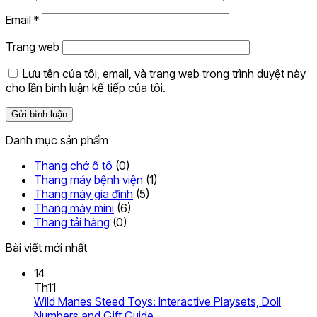
Email
*
Trang web
Lưu tên của tôi, email, và trang web trong trình duyệt này
cho lần bình luận kế tiếp của tôi.
Danh mục sản phẩm
Thang chở ô tô
(0)
Thang máy bệnh viện
(1)
Thang máy gia đình
(5)
Thang máy mini
(6)
Thang tải hàng
(0)
Bài viết mới nhất
14
Th11
Wild Manes Steed Toys: Interactive Playsets, Doll
Không
Numbers and Gift Guide