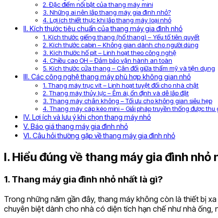
2. Đặc điểm nổi bật của thang máy mini
3. Những ai nên lắp thang máy gia đình nhỏ?
4. Lợi ích thiết thực khi lắp thang máy loại nhỏ
II. Kích thước tiêu chuẩn của thang máy gia đình nhỏ
1. Kích thước giếng thang (hố thang) – Yếu tố tiên quyết
2. Kích thước cabin – Không gian dành cho người dùng
3. Kích thước hố pít – Linh hoạt theo công nghệ
4. Chiều cao OH – Đảm bảo vận hành an toàn
5. Kích thước cửa thang – Cân đối giữa thẩm mỹ và tiện dụng
III. Các công nghệ thang máy phù hợp không gian nhỏ
1. Thang máy trục vít – Linh hoạt tuyệt đối cho nhà chật
2. Thang máy thủy lực – Êm ái, ổn định và dễ lắp đặt
3. Thang máy chân không – Tối ưu cho không gian siêu hẹp
4. Thang máy cáp kéo mini – Giải pháp truyền thống được thu
IV. Lợi ích và lưu ý khi chọn thang máy nhỏ
V. Báo giá thang máy gia đình nhỏ
VI. Câu hỏi thường gặp về thang máy gia đình nhỏ
I. Hiểu đúng về thang máy gia đình nhỏ 
1. Thang máy gia đình nhỏ nhất là gì?
Trong những năm gần đây, thang máy không còn là thiết bị xa xỉ
chuyên biệt dành cho nhà có diện tích hạn chế như nhà ống, n