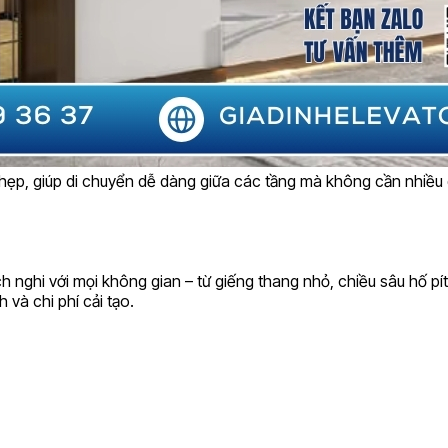
 hẹp, giúp di chuyển dễ dàng giữa các tầng mà không cần nhiều d
 nghi với mọi không gian – từ giếng thang nhỏ, chiều sâu hố pí
 và chi phí cải tạo.