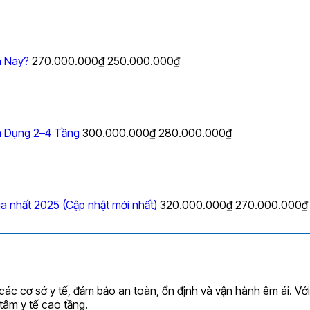
Giá
Giá
gốc
hiện
là:
tại
270.000.000₫.
là:
250.000.000₫.
n Nay?
270.000.000
₫
250.000.000
₫
Giá
Giá
gốc
hiện
là:
tại
300.000.000₫.
là:
280.000.000₫.
n Dụng 2–4 Tầng
300.000.000
₫
280.000.000
₫
Giá
gốc
là:
320.000.000₫.
a nhất 2025 (Cập nhật mới nhất)
320.000.000
₫
270.000.000
₫
các cơ sở y tế, đảm bảo an toàn, ổn định và vận hành êm ái. Với
tâm y tế cao tầng.