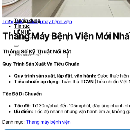
Bảo dưỡng định kỳ
Cung cấp linh kiện
Cẩm nang
Tuyển dụng
Trang chủ
/
Thang máy bệnh viện
Tin tức
LIÊN HỆ
Thang Máy Bệnh Viện Mới Nhấ
Tìm
kiếm:
Thông Số Kỹ Thuật Nổi Bật
Tìm
kiếm:
Quy Trình Sản Xuất Và Tiêu Chuẩn
Quy trình sản xuất, lắp đặt, vận hành:
Được thực hiện 
Tiêu chuẩn áp dụng:
Tuân thủ
TCVN
(Tiêu chuẩn Việt
Tốc Độ Di Chuyển
Tốc độ:
Từ 30m/phút đến 105m/phút, đáp ứng nhanh nhu c
Ưu điểm:
Tốc độ nhanh nhưng vận hành êm ái, không gâ
Danh mục:
Thang máy bệnh viện