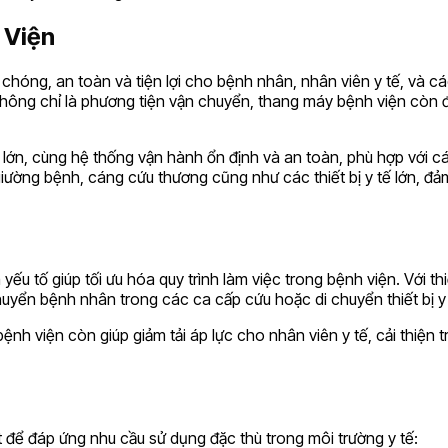
 Viện
óng, an toàn và tiện lợi cho bệnh nhân, nhân viên y tế, và các 
hông chỉ là phương tiện vận chuyển, thang máy bệnh viện còn đ
g lớn, cùng hệ thống vận hành ổn định và an toàn, phù hợp với c
 giường bệnh, cáng cứu thương cũng như các thiết bị y tế lớn, đ
ếu tố giúp tối ưu hóa quy trình làm việc trong bệnh viện. Với th
chuyển bệnh nhân trong các ca cấp cứu hoặc di chuyển thiết bị 
 bệnh viện còn giúp giảm tải áp lực cho nhân viên y tế, cải thiệ
 để đáp ứng nhu cầu sử dụng đặc thù trong môi trường y tế: