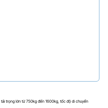
Giá
hiện
tại
là:
270.000.000₫.
 tải trọng lớn từ 750kg đến 1600kg, tốc độ di chuyển