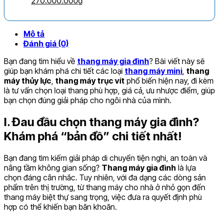
270.000.000
₫
gốc
hiện
là:
tại
320.000.000₫.
là:
Mô tả
270.000.000₫.
Đánh giá (0)
Bạn đang tìm hiểu về
thang máy gia đình
? Bài viết này sẽ
giúp bạn khám phá chi tiết các loại
thang máy mini
,
thang
máy thủy lực
,
thang máy trục vít
phổ biến hiện nay, đi kèm
là tư vấn chọn loại thang phù hợp, giá cả, ưu nhược điểm, giúp
bạn chọn đúng giải pháp cho ngôi nhà của mình.
I. Đau đầu chọn thang máy gia đình?
Khám phá “bản đồ” chi tiết nhất!
Bạn đang tìm kiếm giải pháp di chuyển tiện nghi, an toàn và
nâng tầm không gian sống?
Thang máy gia đình
là lựa
chọn đáng cân nhắc. Tuy nhiên, với đa dạng các dòng sản
phẩm trên thị trường, từ thang máy cho nhà ở nhỏ gọn đến
thang máy biệt thự sang trọng, việc đưa ra quyết định phù
hợp có thể khiến bạn băn khoăn.