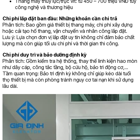
Thang máy thủy lực/trục vít: từ 450 – 700 triệu VNĐ tùy
công nghệ và thương hiệu
Chi phí lắp đặt ban đầu: Những khoản cần chi trả
Phân tích: Bao gồm giá thiết bị thang máy, chi phí xây dựng
hoặc cải tạo hố thang, vận chuyển và nhân công lắp đặt.
Lưu ý: Lựa chọn đơn vị lắp đặt uy tín không chỉ đảm bảo chất
lượng mà còn giúp tối ưu chi phí và thời gian thi công.
Chi phí duy trì và bảo dưỡng định kỳ
Phân tích: Gồm kiểm tra hệ thống, thay thế linh kiện hao mòn
như dây cáp, công tắc tầng, bộ cứu hộ, bảo trì động cơ,…
Tầm quan trọng: Bảo trì định kỳ không chỉ giúp kéo dài tuổi
thọ thiết bị mà còn phòng tránh nguy cơ tai nạn khi sử dụng
lâu dài.