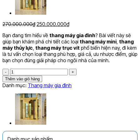
Giá
Giá
270.000.000
₫
250.000.000
₫
gốc
hiện
Bạn đang tìm hiểu về
thang máy gia đình
? Bài viết này sẽ
là:
tại
giúp bạn khám phá chi tiết các loại
thang máy mini
,
thang
270.000.000₫.
là:
máy thủy lực
,
thang máy trục vít
phổ biến hiện nay, đi kèm
250.000.000₫.
là tư vấn chọn loại thang phù hợp, giá cả, ưu nhược điểm, giúp
bạn chọn đúng giải pháp cho ngôi nhà của mình.
Chi
tiết
Thêm vào giỏ hàng
các
Danh mục:
Thang máy gia đình
loại
thang
máy
gia
đình
phổ
biến
hiện
Danh mục sản phẩm
nay