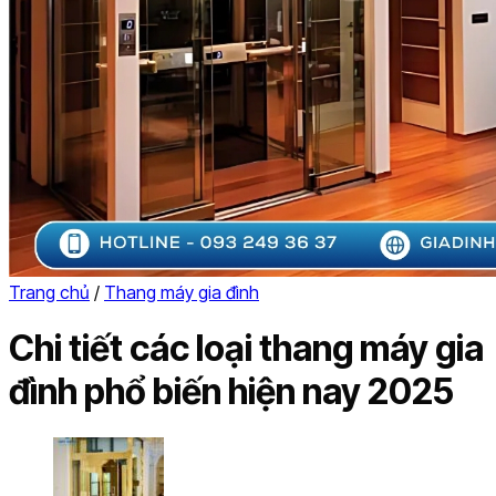
Tuyển dụng
Tin tức
LIÊN HỆ
Tìm
kiếm:
Tìm
kiếm:
Trang chủ
/
Thang máy gia đình
Chi tiết các loại thang máy gia
đình phổ biến hiện nay 2025