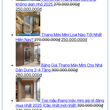
không gian nhỏ 2025
270.000.000
₫
Giá
Giá
250.000.000
₫
gốc
hiện
là:
tại
270.000.000₫.
là:
250.000.000₫.
Thang Máy Mini Loại Nào Tốt Nhất
Giá
Giá
Hiện Nay?
270.000.000
₫
250.000.000
₫
gốc
hiện
là:
tại
270.000.000₫.
là:
250.000.000
Bảng Giá Thang Máy Mini Cho Nhà
Dân Dụng 2–4 Tầng
300.000.000
₫
Giá
Giá
280.000.000
₫
gốc
hiện
là:
tại
300.000.000₫.
là:
280.000.000₫.
Top mẫu thang máy mini giá rẻ đáng
mua nhất 2025 (Cập nhật mới nhất)
320.000.000
₫
Giá
Giá