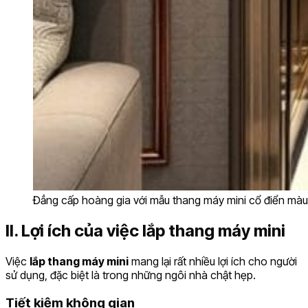
Đẳng cấp hoàng gia với mẫu thang máy mini cổ điển màu
II. Lợi ích của việc lắp thang máy mini
Việc
lắp thang máy mini
mang lại rất nhiều lợi ích cho người
sử dụng, đặc biệt là trong những ngôi nhà chật hẹp.
Tiết kiệm không gian