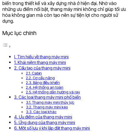
biến trong thiết kế và xây dựng nhà ở hiện đại. Nhờ vào
những ưu điểm nổi bật, thang máy mini không chỉ giúp tối ưu
hóa không gian mà còn tạo nên sự tiện lợi cho người sử
dụng.
Mục lục chính
I. Tìm hiểu về thang máy mini
1. Khái niệm thang máy mini
2. Cấu tạo của thang máy mini
2.1. Cabin
2.2. Cơ cấu nâng
2.3. Bảng điều khiển
2.4. Hệ thống an toàn
2.5. Hệ thống dẫn hướng và ray
3. Các loại thang máy mini phổ biến
3.1. Thang máy mini thủy lực
3.2. Thang máy mini kéo
3.3. Các loại khác
4. Ưu điểm của thang máy mini
5. Ứng dụng của thang máy mini
6. Một số lưu ý khi lắp đặt thang máy mini