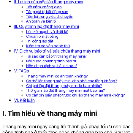
II. Lợi ích của việc lắp thang máy mini
Tiết kiệm không gian
Tăng giá trị bất động sản
Tiện lợi trong việc di chuyển
An toàn và bền bỉ
III. Quy trình lắp đặt thang máy mini
Lên kế hoạch và thiết kế
Chuẩn bị mặt bằng
Thi công lắp đặt
Kiểm tra và vận hành thử
IV. Dịch vụ bảo trì và sửa chữa thang máy mini
Tại sao cần bảo trì thang máy mini?
Nội dung chương trình bảo trì
Nên chọn dịch vụ bảo trì nào?
V. FAQs
Thang máy mini có an toàn không?
Có thể lắp thang máy mini cho nhà cao tầng không?
Chi phí lắp đặt thang máy mini là bao nhiêu?
Thời gian lắp đặt thang máy mini mất bao lâu?
Có cần xin giấy phép trước khi lắp thang máy mini không?
VI. Kết luận
I. Tìm hiểu về thang máy mini
Thang máy mini ngày càng trở thành giải pháp tối ưu cho các
công trình nhà ở thấp tầng hoặc không gian hạn chế. Bài viết