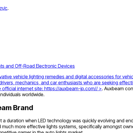
trực
.
ts and Off-Road Electronic Devices
ive vehicle lighting remedies and digital accessories for vehic
rivers, mechanics, and car enthusiasts who are seeking effectiv
fficial internet site:
https://auxbeam-jp.com// >
. Auxbeam conce
individuals worldwide.
eam Brand
t a duration when LED technology was quickly evolving and end
much more effective lights systems, specifically amongst owne
mpetitive gamer in the auto lights market.