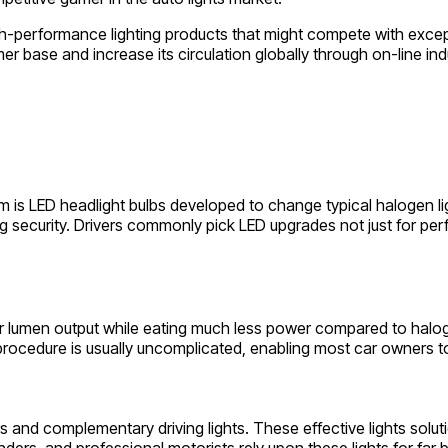
h-performance lighting products that might compete with except
er base and increase its circulation globally through on-line i
s LED headlight bulbs developed to change typical halogen lights
ing security. Drivers commonly pick LED upgrades not just for pe
er lumen output while eating much less power compared to haloge
procedure is usually uncomplicated, enabling most car owners t
rs and complementary driving lights. These effective lights sol
rs, and professional motorists rely upon these lights for far be