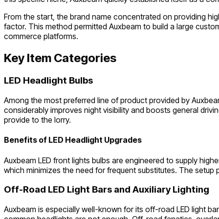
From the start, the brand name concentrated on providing hig
factor. This method permitted Auxbeam to build a large custom
commerce platforms.
Key Item Categories
LED Headlight Bulbs
Among the most preferred line of product provided by Auxbeam i
considerably improves night visibility and boosts general driv
provide to the lorry.
Benefits of LED Headlight Upgrades
Auxbeam LED front lights bulbs are engineered to supply high
which minimizes the need for frequent substitutes. The setup 
Off-Road LED Light Bars and Auxiliary Lighting
Auxbeam is especially well-known for its off-road LED light ba
common headlights are not enough. Off-road fanatics, overlande