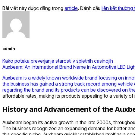
Bài viết này được đăng trong
article
. Đánh dấu
liên kết thường 
admin
Kako poteka preverjanje starosti v spletnih casinojih
Auxbeam: An International Brand Name in Automotive LED Ligh
Auxbeam is a widely known worldwide brand focusing on innovat
the business has gained a strong track record among vehicle d
regarding the brand and its products can be discovered on the o
affordable rates, making its products appealing to a variety of 
History and Advancement of the Auxb
Auxbeam began its active growth in the late 2000s, throughou
The business recognized an expanding demand for better and 
this specific niche, Auxbeam quickly established itself as a co