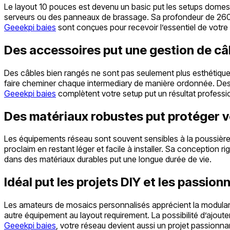
Le layout 10 pouces est devenu un basic put les setups domest
serveurs ou des panneaux de brassage. Sa profondeur de 260 mm
Geeekpi baies
sont conçues pour recevoir l’essentiel de votr
Des accessoires put une gestion de câ
Des câbles bien rangés ne sont pas seulement plus esthétique
faire cheminer chaque intermediary de manière ordonnée. Des 
Geeekpi baies
complètent votre setup put un résultat professi
Des matériaux robustes put protéger 
Les équipements réseau sont souvent sensibles à la poussière, 
proclaim en restant léger et facile à installer. Sa conceptio
dans des matériaux durables put une longue durée de vie.
Idéal put les projets DIY et les passion
Les amateurs de mosaics personnalisés apprécient la modularit
autre équipement au layout requirement. La possibilité d’ajout
Geeekpi baies
, votre réseau devient aussi un projet passionnan