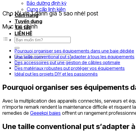
Bảo dưỡng định kỳ
Cung cấp linh kiện
Cho tôi xin 1 đánh giá 5 sao nhé! post
Cẩm nang
Tuyển dụng
Mục lục chính
Tin tức
LIÊN HỆ
Tìm
kiếm:
Pourquoi organiser ses équipements dans une baie dédiée
Tìm
Une taille conventional put s’adapter à tous les équipements
kiếm:
Des accessoires put une gestion de câbles optimale
Des matériaux robustes put protéger vos équipements
Idéal put les projets DIY et les passionnés
Pourquoi organiser ses équipements d
Avec la multiplication des appareils connectés, serveurs et éq
n’importe remark rendent la maintenance difficile et risquen
remedies de
Geeekpi baies
offrent un rangement professionne
Une taille conventional put s’adapter 