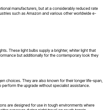
ional manufacturers, but at a considerably reduced rate
ndustries such as Amazon and various other worldwide e-
. These light bulbs supply a brighter, whiter light that
rformance but additionally for the contemporary look they
n choices. They are also known for their longer life-span,
o perform the upgrade without specialist assistance.
utions are designed for use in tough environments where
tter exposure during night travel on rough terrain.