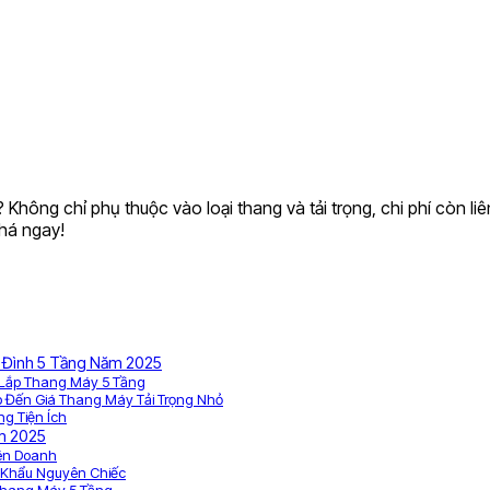
Không chỉ phụ thuộc vào loại thang và tải trọng, chi phí còn liê
phá ngay!
a Đình 5 Tầng Năm 2025
í Lắp Thang Máy 5 Tầng
ếp Đến Giá Thang Máy Tải Trọng Nhỏ
ng Tiện Ích
ăm 2025
iên Doanh
 Khẩu Nguyên Chiếc