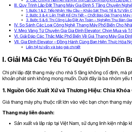
3. Các Chi Phí Tiềm Ẩn và Phụ Trội Cần Dự Phòng Khi Lắp Đặt
III. Quy Trình Lắp Đặt Thang Máy Gia Đình 5 Tầng Chuyên Nghiệ
1. Bước 1 & 2: Tiếp Nhận Yêu Cầu – Khảo Sát Thực Tế & Tư Vấ
2. Bước 3 & 4: Lên Thiết Kế Chi Tiết – Chốt Báo Giá Thang Má
3. Bước 5 & 6: Thi Công Lắp Đặt An Toàn – Nghiệm Thu Bàn G
IV. So Sánh Các Loại Công Nghệ Thang Máy Phổ Biến Cho Nhà 
V. Mẹo Vàng Từ Chuyên Gia Gia Đình Elevator: Chọn Mua và Tố
VI. Giải Đáp Các Thắc Mắc Phổ Biến Về Giá Thang Máy Gia Đìn
VII. Gia Đình Elevator – Đồng Hành Cùng Bạn Hiện Thực Hóa Ng
Liên hệ tư vấn và báo giá chi tiết
I. Giải Mã Các Yếu Tố Quyết Định Đến
Chi phí lắp đặt thang máy cho nhà 5 tầng không cố định, mà p
khoản phát sinh không mong muốn. Dưới đây là ba nhóm yếu t
1. Nguồn Gốc Xuất Xứ và Thương Hiệu: Chìa Khóa
Giá thang máy phụ thuộc rất lớn vào việc bạn chọn thang máy
Thang máy liên doanh:
Sản xuất và lắp ráp tại Việt Nam, sử dụng linh kiện nhập