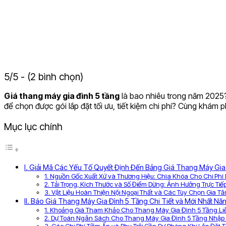
5/5 - (2 bình chọn)
Giá thang máy gia đình 5 tầng
là bao nhiêu trong năm 2025? 
để chọn được gói lắp đặt tối ưu, tiết kiệm chi phí? Cùng khám 
Mục lục chính
I. Giải Mã Các Yếu Tố Quyết Định Đến Bảng Giá Thang Máy Gi
1. Nguồn Gốc Xuất Xứ và Thương Hiệu: Chìa Khóa Cho Chi Ph
2. Tải Trọng, Kích Thước và Số Điểm Dừng: Ảnh Hưởng Trực Ti
3. Vật Liệu Hoàn Thiện Nội Ngoại Thất và Các Tùy Chọn Gia Tă
II. Báo Giá Thang Máy Gia Đình 5 Tầng Chi Tiết và Mới Nhất N
1. Khoảng Giá Tham Khảo Cho Thang Máy Gia Đình 5 Tầng L
2. Dự Toán Ngân Sách Cho Thang Máy Gia Đình 5 Tầng Nhập