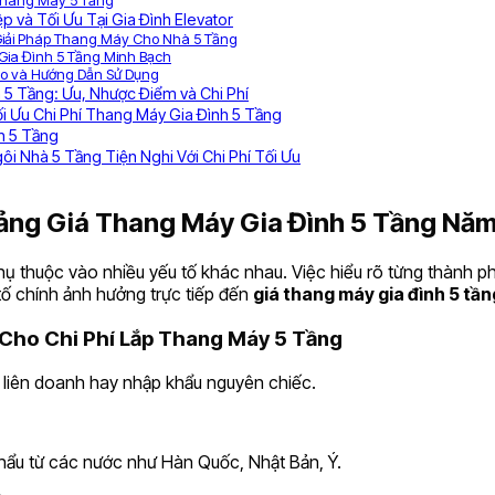
 Thang Máy 5 Tầng
p và Tối Ưu Tại Gia Đình Elevator
n Giải Pháp Thang Máy Cho Nhà 5 Tầng
y Gia Đình 5 Tầng Minh Bạch
iao và Hướng Dẫn Sử Dụng
5 Tầng: Ưu, Nhược Điểm và Chi Phí
i Ưu Chi Phí Thang Máy Gia Đình 5 Tầng
h 5 Tầng
ôi Nhà 5 Tầng Tiện Nghi Với Chi Phí Tối Ưu
 Bảng Giá Thang Máy Gia Đình 5 Tầng Nă
hụ thuộc vào nhiều yếu tố khác nhau. Việc hiểu rõ từng thành p
ố chính ảnh hưởng trực tiếp đến
giá thang máy gia đình 5 tần
 Cho Chi Phí Lắp Thang Máy 5 Tầng
 liên doanh hay nhập khẩu nguyên chiếc.
 khẩu từ các nước như Hàn Quốc, Nhật Bản, Ý.