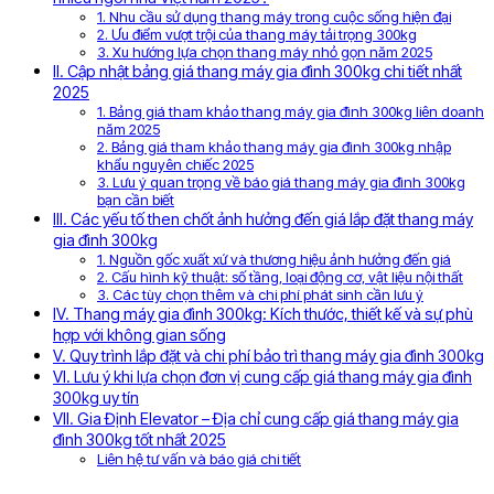
1. Nhu cầu sử dụng thang máy trong cuộc sống hiện đại
2. Ưu điểm vượt trội của thang máy tải trọng 300kg
3. Xu hướng lựa chọn thang máy nhỏ gọn năm 2025
II. Cập nhật bảng giá thang máy gia đình 300kg chi tiết nhất
2025
1. Bảng giá tham khảo thang máy gia đình 300kg liên doanh
năm 2025
2. Bảng giá tham khảo thang máy gia đình 300kg nhập
khẩu nguyên chiếc 2025
3. Lưu ý quan trọng về báo giá thang máy gia đình 300kg
bạn cần biết
III. Các yếu tố then chốt ảnh hưởng đến giá lắp đặt thang máy
gia đình 300kg
1. Nguồn gốc xuất xứ và thương hiệu ảnh hưởng đến giá
2. Cấu hình kỹ thuật: số tầng, loại động cơ, vật liệu nội thất
3. Các tùy chọn thêm và chi phí phát sinh cần lưu ý
IV. Thang máy gia đình 300kg: Kích thước, thiết kế và sự phù
hợp với không gian sống
V. Quy trình lắp đặt và chi phí bảo trì thang máy gia đình 300kg
VI. Lưu ý khi lựa chọn đơn vị cung cấp giá thang máy gia đình
300kg uy tín
VII. Gia Định Elevator – Địa chỉ cung cấp giá thang máy gia
đình 300kg tốt nhất 2025
Liên hệ tư vấn và báo giá chi tiết