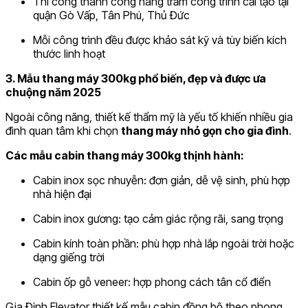
Thi công thành công hàng trăm công trình cải tạo tại
quận Gò Vấp, Tân Phú, Thủ Đức
Mỗi công trình đều được khảo sát kỹ và tùy biến kích
thước linh hoạt
3. Mẫu thang máy 300kg phổ biến, đẹp và được ưa
chuộng năm 2025
Ngoài công năng, thiết kế thẩm mỹ là yếu tố khiến nhiều gia
đình quan tâm khi chọn
thang máy nhỏ gọn cho gia đình
.
Các mẫu cabin thang máy 300kg thịnh hành:
Cabin inox sọc nhuyễn: đơn giản, dễ vệ sinh, phù hợp
nhà hiện đại
Cabin inox gương: tạo cảm giác rộng rãi, sang trọng
Cabin kính toàn phần: phù hợp nhà lắp ngoài trời hoặc
dạng giếng trời
Cabin ốp gỗ veneer: hợp phong cách tân cổ điển
Gia Định Elevator thiết kế mẫu cabin đồng bộ theo phong