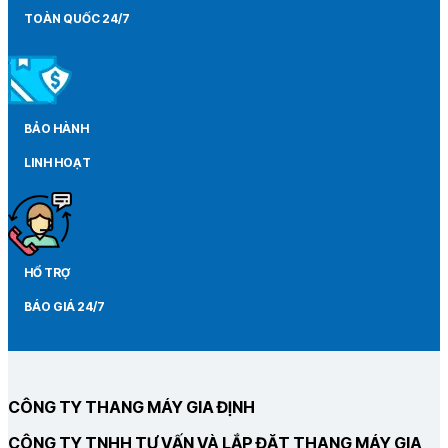
hành
TOÀN QUỐC 24/7
BẢO HÀNH
LINH HOẠT
HỔ TRỢ
BÁO GIÁ 24/7
CÔNG TY THANG MÁY GIA ĐỊNH
CÔNG TY TNHH TƯ VẤN VÀ LẮP ĐẶT THANG MÁY GIA