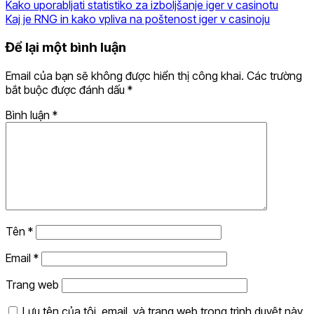
Kako uporabljati statistiko za izboljšanje iger v casinotu
Kaj je RNG in kako vpliva na poštenost iger v casinoju
Để lại một bình luận
Email của bạn sẽ không được hiển thị công khai.
Các trường
bắt buộc được đánh dấu
*
Bình luận
*
Tên
*
Email
*
Trang web
Lưu tên của tôi, email, và trang web trong trình duyệt này