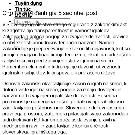
Tuyển dụng
Tin tức
Cho tôi xin 1 đánh giá 5 sao nhé! post
LIÊN HỆ
Tìm
V Sloveniji je igralništvo strogo regulirano z zakonskimi akti,
kiếm:
ki zagotavljajo transparentnost in varnost igralcev.
Zakonodaja določa pogoje za izvajanje dejavnosti, pravice
Tìm
in obveznosti ponudnikov ter način nadzora. Namen
kiếm:
zakonodaje je preprečevanje nezakonitih dejavnosti, kot so
pranje denarja in financiranje terorizma, hkrati pa tudi zaščita
ranljivih skupin pred zasvojenostjo z igrami na srečo.
Pomemben element je tudi urejanje davčnih obveznosti
igralniških subjektov, ki prispevajo k proračunu države.
Osnovni zakonski okvir vključuje Zakon o igrah na srečo, ki
določa vrste iger na srečo, pogoje za izdajo dovoljenj in
nadzor nad izvajanjem igralniške dejavnosti. Posebna
pozornost je namenjena zaščiti podatkov uporabnikov in
zagotavljanju poštenosti iger. Slovenija je del evropskega
pravnega prostora, zato mora prilagajati svojo zakonodajo
tudi direktivam EU, kar omogoča usklajevanje pravil na
mednarodni ravni in zagotavljanje konkurenčnosti
slovenskega igralniškega trga.