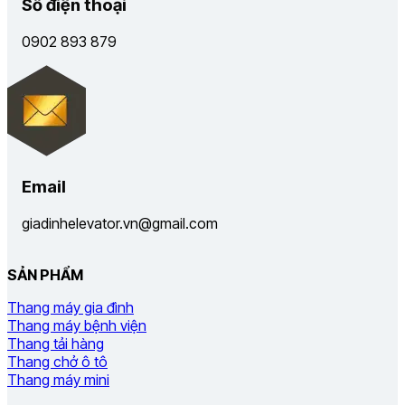
Số điện thoại
0902 893 879
Email
giadinhelevator.vn@gmail.com
SẢN PHẨM
Thang máy gia đình
Thang máy bệnh viện
Thang tải hàng
Thang chở ô tô
Thang máy mini