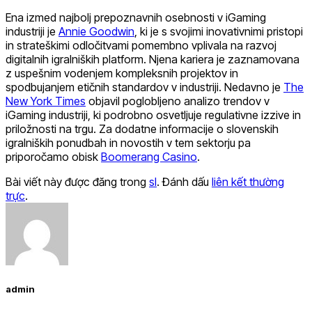
Ena izmed najbolj prepoznavnih osebnosti v iGaming
industriji je
Annie Goodwin
, ki je s svojimi inovativnimi pristopi
in strateškimi odločitvami pomembno vplivala na razvoj
digitalnih igralniških platform. Njena kariera je zaznamovana
z uspešnim vodenjem kompleksnih projektov in
spodbujanjem etičnih standardov v industriji. Nedavno je
The
New York Times
objavil poglobljeno analizo trendov v
iGaming industriji, ki podrobno osvetljuje regulativne izzive in
priložnosti na trgu. Za dodatne informacije o slovenskih
igralniških ponudbah in novostih v tem sektorju pa
priporočamo obisk
Boomerang Casino
.
Bài viết này được đăng trong
sl
. Đánh dấu
liên kết thường
trực
.
admin