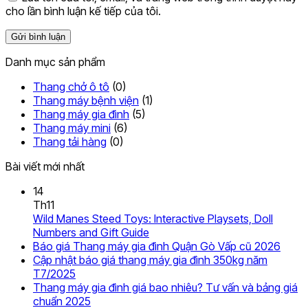
cho lần bình luận kế tiếp của tôi.
Danh mục sản phẩm
Thang chở ô tô
(0)
Thang máy bệnh viện
(1)
Thang máy gia đình
(5)
Thang máy mini
(6)
Thang tải hàng
(0)
Bài viết mới nhất
14
Th11
Wild Manes Steed Toys: Interactive Playsets, Doll
Không
Numbers and Gift Guide
có
Khôn
Báo giá Thang máy gia đình Quận Gò Vấp cũ 2026
bình
có
Cập nhật báo giá thang máy gia đình 350kg năm
Không
luận
bình
T7/2025
ở
có
luận
Thang máy gia đình giá bao nhiêu? Tư vấn và bảng giá
Wild
ở
bình
Không
chuẩn 2025