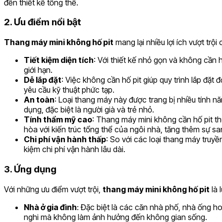
đến thiết kế tổng thể.
2. Ưu điểm nổi bật
Thang máy mini không hố pit
mang lại nhiều lợi ích vượt trội
Tiết kiệm diện tích
: Với thiết kế nhỏ gọn và không cần 
giới hạn.
Dễ lắp đặt
: Việc không cần hố pit giúp quy trình lắp đặ
yêu cầu kỹ thuật phức tạp.
An toàn
: Loại thang máy này được trang bị nhiều tính 
dụng, đặc biệt là người già và trẻ nhỏ.
Tính thẩm mỹ cao
: Thang máy mini không cần hố pit th
hòa với kiến trúc tổng thể của ngôi nhà, tăng thêm sự s
Chi phí vận hành thấp
: So với các loại thang máy truyề
kiệm chi phí vận hành lâu dài.
3. Ứng dụng
Với những ưu điểm vượt trội,
thang máy mini không hố pit
là 
Nhà ở gia đình
: Đặc biệt là các căn nhà phố, nhà ống h
nghi mà không làm ảnh hưởng đến không gian sống.