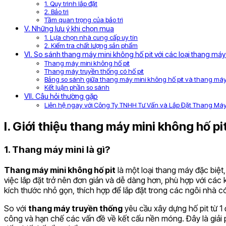
1. Quy trình lắp đặt
2. Bảo trì
Tầm quan trọng của bảo trì
V. Những lưu ý khi chọn mua
1. Lựa chọn nhà cung cấp uy tín
2. Kiểm tra chất lượng sản phẩm
VI. So sánh thang máy mini không hố pit với các loại thang má
Thang máy mini không hố pit
Thang máy truyền thống có hố pit
Bảng so sánh giữa thang máy mini không hố pit và thang máy
Kết luận phần so sánh
VII. Câu hỏi thường gặp
Liên hệ ngay với Công Ty TNHH Tư Vấn và Lắp Đặt Thang Máy
I. Giới thiệu thang máy mini không hố pi
1. Thang máy mini là gì?
Thang máy mini không hố pit
là một loại thang máy đặc biệt,
việc lắp đặt trở nên đơn giản và dễ dàng hơn, phù hợp với các
kích thước nhỏ gọn, thích hợp để lắp đặt trong các ngôi nhà c
So với
thang máy truyền thống
yêu cầu xây dựng hố pit từ 1
công và hạn chế các vấn đề về kết cấu nền móng. Đây là giải 