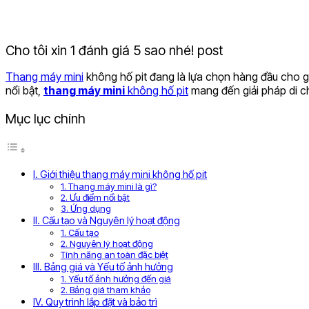
Cho tôi xin 1 đánh giá 5 sao nhé! post
Thang máy mini
không hố pit đang là lựa chọn hàng đầu cho gi
nổi bật,
thang máy mini
không hố pit
mang đến giải pháp di ch
Mục lục chính
I. Giới thiệu thang máy mini không hố pit
1. Thang máy mini là gì?
2. Ưu điểm nổi bật
3. Ứng dụng
II. Cấu tạo và Nguyên lý hoạt động
1. Cấu tạo
2. Nguyên lý hoạt động
Tính năng an toàn đặc biệt
III. Bảng giá và Yếu tố ảnh hưởng
1. Yếu tố ảnh hưởng đến giá
2. Bảng giá tham khảo
IV. Quy trình lắp đặt và bảo trì