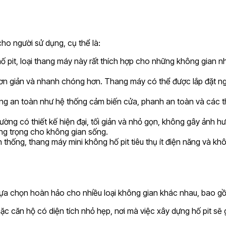
 cho người sử dụng, cụ thể là:
hố pit, loại thang máy này rất thích hợp cho những không gian nh
t đơn giản và nhanh chóng hơn. Thang máy có thể được lắp đặt nga
năng an toàn như hệ thống cảm biến cửa, phanh an toàn và các t
ường có thiết kế hiện đại, tối giản và nhỏ gọn, không gây ảnh h
ang trọng cho không gian sống.
n thống, thang máy mini không hố pit tiêu thụ ít điện năng và khôn
lựa chọn hoàn hảo cho nhiều loại không gian khác nhau, bao g
oặc căn hộ có diện tích nhỏ hẹp, nơi mà việc xây dựng hố pit s