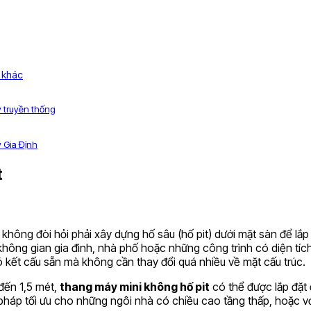
y khác
 truyền thống
 Gia Định
t
 không đòi hỏi phải xây dựng hố sâu (hố pit) dưới mặt sàn để lắp
 không gian gia đình, nhà phố hoặc những công trình có diện tíc
ó kết cấu sẵn mà không cần thay đổi quá nhiều về mặt cấu trúc.
 đến 1,5 mét,
thang máy mini không hố pit
có thể được lắp đặt ở
pháp tối ưu cho những ngôi nhà có chiều cao tầng thấp, hoặc v