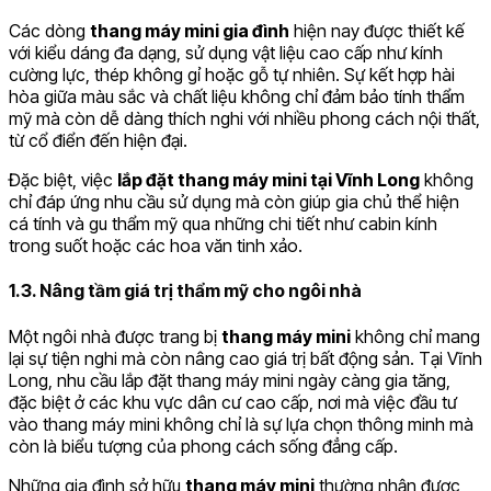
Các dòng
thang máy mini gia đình
hiện nay được thiết kế
với kiểu dáng đa dạng, sử dụng vật liệu cao cấp như kính
cường lực, thép không gỉ hoặc gỗ tự nhiên. Sự kết hợp hài
hòa giữa màu sắc và chất liệu không chỉ đảm bảo tính thẩm
mỹ mà còn dễ dàng thích nghi với nhiều phong cách nội thất,
từ cổ điển đến hiện đại.
Đặc biệt, việc
lắp đặt thang máy mini tại Vĩnh Long
không
chỉ đáp ứng nhu cầu sử dụng mà còn giúp gia chủ thể hiện
cá tính và gu thẩm mỹ qua những chi tiết như cabin kính
trong suốt hoặc các hoa văn tinh xảo.
1.3. Nâng tầm giá trị thẩm mỹ cho ngôi nhà
Một ngôi nhà được trang bị
thang máy mini
không chỉ mang
lại sự tiện nghi mà còn nâng cao giá trị bất động sản. Tại Vĩnh
Long, nhu cầu lắp đặt thang máy mini ngày càng gia tăng,
đặc biệt ở các khu vực dân cư cao cấp, nơi mà việc đầu tư
vào thang máy mini không chỉ là sự lựa chọn thông minh mà
còn là biểu tượng của phong cách sống đẳng cấp.
Những gia đình sở hữu
thang máy mini
thường nhận được