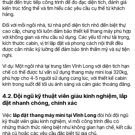
thuật đến trực tiếp công trình để đo đạc diện tích, đánh giá
kiến trúc tổng thể và tìm hiểu các yêu cầu cụ thể từ khách
hàng.
Đối với mỗi ngôi nhà, từ nhà phố diện tích nhỏ đến biệt thự
cao cấp, chúng tôi luôn đảm bảo thiết kế thang máy phù hợp
với không gian và nhu cầu sử dụng. Các yếu tố như tải trọng,
kích thước cabin, vị trí lắp đặt và phong cách nội thất đều
được cân nhắc kỹ lưỡng để đảm bảo tính thẩm mỹ và sự tiện
nghi.
Ví dụ: Một ngôi nhà tại trung tâm Vĩnh Long với diện tích hạn
chế có thể được tư vấn sử dụng thang máy mini loại 320kg,
phù hợp cho 4-5 người sử dụng cùng lúc, với thiết kế cabin
kính trong suốt để tối ưu ánh sáng và cảm giác thoáng đãng.
4.2. Đội ngũ kỹ thuật viên giàu kinh nghiệm, lắp
đặt nhanh chóng, chính xác
Việc
lắp đặt thang máy mini tại Vĩnh Long
đòi hỏi đội ngũ
kỹ thuật viên giàu kinh nghiệm, vì mỗi công trình đều có
những thách thức riêng biệt như không gian hạn chế, kết cấu
nhà cũ hoặc các yêu cầu đặc biệt từ gia chủ.