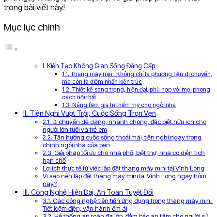
trong bài viết này!
Mục lục chính
I. Kiến Tạo Không Gian Sống Đẳng Cấp
1.1. Thang máy mini: Không chỉ là phương tiện di chuyển,
mà còn là điểm nhấn kiến trúc
1.2. Thiết kế sang trọng, hiện đại, phù hợp với mọi phong
cách nội thất
1.3. Nâng tầm giá trị thẩm mỹ cho ngôi nhà
II. Tiện Nghi Vượt Trội, Cuộc Sống Trọn Vẹn
2.1. Di chuyển dễ dàng, nhanh chóng, đặc biệt hữu ích cho
người lớn tuổi và trẻ em
2.2. Tận hưởng cuộc sống thoải mái, tiện nghi ngay trong
chính ngôi nhà của bạn
2.3. Giải pháp tối ưu cho nhà phố, biệt thự, nhà có diện tích
hạn chế
Lợi ích thực tế từ việc lắp đặt thang máy mini tại Vĩnh Long
Vì sao nên lắp đặt thang máy mini tại Vĩnh Long ngay hôm
nay?
III. Công Nghệ Hiện Đại, An Toàn Tuyệt Đối
3.1. Các công nghệ tiên tiến ứng dụng trong thang máy mini:
Tiết kiệm điện, vận hành êm ái
3.2. Hệ thống an toàn đa lớp, đảm bảo an tâm cho người sử