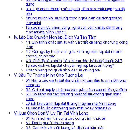
dụng
3.3. Lựa chọn thương hiệu uy tín, đảm bảo chất lượng và độ
bền
Những lợi ích khi sử dụng công nghệ hiện đại trong thang
máy mini
Tại sao nên lựa chọn công nghệ tiên tiến khi lắp đặt thang
máy mini tại Vĩnh Long?
IV. Lắp Đặt Chuyên Nghiệp, Dịch Vụ Tận Tâm
4.1. Quy trình khảo sát, tư vấn và thiết kế riêng cho từng công
trình
4.2. Đội ngũ kỹ thuật viên giàu kinh nghiệm, lắp đặt nhanh
chóng, chính xác
4.3. Chế độ bảo hành, bảo trì chu đáo, hỗ trợ kỹ thuật 24/7
Tại sao dịch vụ lắp đặt chuyên nghiệp lại quan trọng?
Khách hàng nói gì về dịch vụ của chúng tôi?
V. Đầu Tư Thông Minh Cho Tương Lai
5.1. Nâng cao giá trị bất động sản, khoản đầu tư sinh lời trong
tương lai
5.2. Chi phí hợp lý, phù hợp với ngân sách của nhiều gia đình
5.3. So sánh với các phương pháp tối ưu không gian sống
khác
Lợi ích lâu dài khi lắp đặt thang máy mini tại Vĩnh Long
Tại sao nên lắp đặt thang máy mini ngay hôm nay?
VI. Lựa Chọn Đơn Vị Uy Tín Tại Vĩnh Long
6.1. Kinh nghiệm thi công các công trình thực tế
6.2. Đánh giá từ khách hàng
6.3. Cam kết về chất lượng và dịch vụ hậu mãi