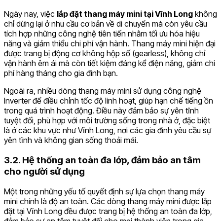
Ngày nay, việc
lắp đặt thang máy mini tại Vĩnh Long
không
chỉ dừng lại ở nhu cầu cơ bản về di chuyển mà còn yêu cầu
tích hợp những công nghệ tiên tiến nhằm tối ưu hóa hiệu
năng và giảm thiểu chi phí vận hành. Thang máy mini hiện đại
được trang bị động cơ không hộp số (gearless), không chỉ
vận hành êm ái mà còn tiết kiệm đáng kể điện năng, giảm chi
phí hàng tháng cho gia đình bạn.
Ngoài ra, nhiều dòng thang máy mini sử dụng công nghệ
Inverter để điều chỉnh tốc độ linh hoạt, giúp hạn chế tiếng ồn
trong quá trình hoạt động. Điều này đảm bảo sự yên tĩnh
tuyệt đối, phù hợp với môi trường sống trong nhà ở, đặc biệt
là ở các khu vực như Vĩnh Long, nơi các gia đình yêu cầu sự
yên tĩnh và không gian sống thoải mái.
3.2. Hệ thống an toàn đa lớp, đảm bảo an tâm
cho người sử dụng
Một trong những yếu tố quyết định sự lựa chọn thang máy
mini chính là độ an toàn. Các dòng thang máy mini được lắp
đặt tại Vĩnh Long đều được trang bị hệ thống an toàn đa lớp,
đảm bảo sự an tâm tuyệt đối cho mọi thành viên trong gia