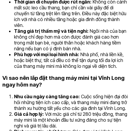
Thời gian di chuyển được rút ngắn:
Không còn cảnh
mất sức leo cầu thang, bạn chỉ cần vài giây để di
chuyển từ tầng trệt lên tầng trên. Điều này đặc biệt hữu
ích với nhà có nhiều tầng hoặc gia đình đông thành
viên.
Tăng giá trị thẩm mỹ và tiện nghi:
Ngôi nhà của bạn
không chỉ đẹp hơn mà còn được đánh giá cao hơn
trong mắt bạn bè, người thân hoặc khách hàng tiềm
năng nếu bạn có ý định bán nhà.
Phù hợp với mọi loại hình nhà:
Nhà phố, nhà liền kề,
hoặc biệt thự, tất cả đều có thể tận dụng tối đa lợi ích
của thang máy mini mà không lo ngại về diện tích.
Vì sao nên lắp đặt thang máy mini tại Vĩnh Long
ngay hôm nay?
Nhu cầu ngày càng tăng cao:
Cuộc sống hiện đại đòi
hỏi những tiện ích cao cấp, và thang máy mini đang trở
thành xu hướng tất yếu cho các gia đình tại Vĩnh Long.
Giá cả hợp lý:
Với mức giá chỉ từ 280 triệu đồng, thang
máy mini là một khoản đầu tư xứng đáng cho sự tiện
nghi và giá trị lâu dài.