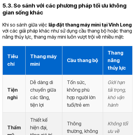
5.3. So sánh với các phương pháp tối ưu không
gian sống khác
Khi so sánh giữa việc
lắp đặt thang máy mini tại Vĩnh Long
với các giải pháp khác như sử dụng cầu thang bộ hoặc thang
nâng thủy lực, thang máy mini luôn vượt trội về nhiều mặt:
Thang
Tiêu
Thang máy
Cầu thang bộ
nâng
chí
mini
thủy lực
Dễ dàng di
Tốn sức,
Giới hạn
Tiện
chuyển giữa
không phù
tải trọng,
nghi
các tầng,
hợp người lớn
khó vận
tiện lợi
tuổi/trẻ em
hành
Thiết kế
Thông
Không tối
Thẩm
hiện đại,
thường, không
ưu về
mỹ
tăng giá trị