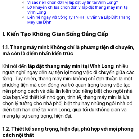
Vì sao nên chọn đơn vị lắp đặt uy tín tại Vĩnh Long?
Lời khuyên khi lựa chọn đơn vị lắp đặt thang máy mini tại
Vĩnh Long
Liên hệ ngay với Công Ty TNHH Tư Vấn và Lắp Đặt Thang
Máy Gia Định
I. Kiến Tạo Không Gian Sống Đẳng Cấp
1.1. Thang máy mini: Không chỉ là phương tiện di chuyển,
mà còn là điểm nhấn kiến trúc
Khi nói đến
lắp đặt thang máy mini tại Vĩnh Long
, nhiều
người nghĩ ngay đến sự tiện lợi trong việc di chuyển giữa các
tầng. Tuy nhiên, thang máy mini không chỉ đơn thuần là một
phương tiện mà còn đóng vai trò quan trọng trong việc tạo
nên phong cách và dấu ấn kiến trúc riêng biệt cho ngôi nhà
của bạn.Với thiết kế nhỏ gọn, tinh tế, thang máy mini là lựa
chọn lý tưởng cho nhà phố, biệt thự hay những ngôi nhà có
diện tích hạn chế tại Vĩnh Long, giúp tối ưu không gian và
mang lại sự sang trọng, hiện đại.
1.2. Thiết kế sang trọng, hiện đại, phù hợp với mọi phong
cách nội thất