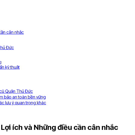
 cần cân nhắc
 Thủ Đức
g
ẩn kỹ thuật
h cũ Quận Thủ Đức
ảm bảo an toàn bền vững
c lưu ý quan trọng khác
 Lợi ích và Những điều cần cân nhắc