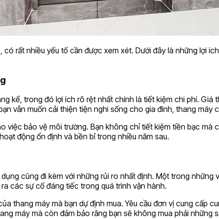
, có rất nhiều yếu tố cần được xem xét. Dưới đây là những lợi íc
ng
áng kể, trong đó lợi ích rõ rệt nhất chính là tiết kiệm chi phí.
ạn vẫn muốn cải thiện tiện nghi sống cho gia đình, thang máy c
 việc bảo vệ môi trường. Bạn không chỉ tiết kiệm tiền bạc mà c
 hoạt động ổn định và bền bỉ trong nhiều năm sau.
ụng cũng đi kèm với những rủi ro nhất định. Một trong những vấ
 các sự cố đáng tiếc trong quá trình vận hành.
 của thang máy mà bạn dự định mua. Yêu cầu đơn vị cung cấp cun
a thang máy mà còn đảm bảo rằng bạn sẽ không mua phải những 