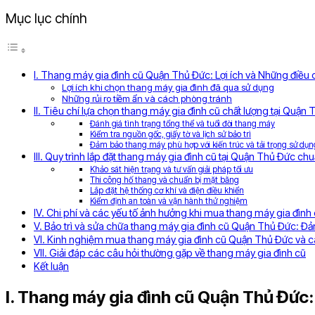
Mục lục chính
I. Thang máy gia đình cũ Quận Thủ Đức: Lợi ích và Những điều
Lợi ích khi chọn thang máy gia đình đã qua sử dụng
Những rủi ro tiềm ẩn và cách phòng tránh
II. Tiêu chí lựa chọn thang máy gia đình cũ chất lượng tại Quận
Đánh giá tình trạng tổng thể và tuổi đời thang máy
Kiểm tra nguồn gốc, giấy tờ và lịch sử bảo trì
Đảm bảo thang máy phù hợp với kiến trúc và tải trọng sử dụn
III. Quy trình lắp đặt thang máy gia đình cũ tại Quận Thủ Đức chu
Khảo sát hiện trạng và tư vấn giải pháp tối ưu
Thi công hố thang và chuẩn bị mặt bằng
Lắp đặt hệ thống cơ khí và điện điều khiển
Kiểm định an toàn và vận hành thử nghiệm
IV. Chi phí và các yếu tố ảnh hưởng khi mua thang máy gia đìn
V. Bảo trì và sửa chữa thang máy gia đình cũ Quận Thủ Đức: Đ
VI. Kinh nghiệm mua thang máy gia đình cũ Quận Thủ Đức và cá
VII. Giải đáp các câu hỏi thường gặp về thang máy gia đình cũ
Kết luận
I. Thang máy gia đình cũ Quận Thủ Đức: