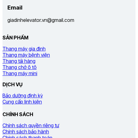
Email
giadinhelevator.vn@gmail.com
SẢN PHẨM
Thang máy gia đình
Thang máy bệnh viện
Thang tải hàng
Thang chở ô tô
Thang máy mini
DỊCH VỤ
Bảo dưỡng định kỳ
Cung cấp linh kiện
CHÍNH SÁCH
Chính sách quyền riêng tư
Chính sách bảo hành
Chính sách thanh toán