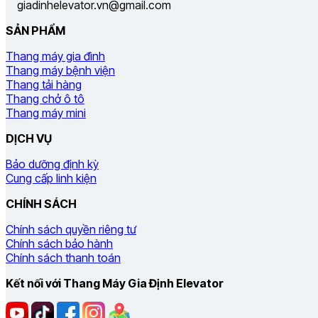
giadinhelevator.vn@gmail.com
SẢN PHẨM
Thang máy gia đình
Thang máy bệnh viện
Thang tải hàng
Thang chở ô tô
Thang máy mini
DỊCH VỤ
Bảo dưỡng định kỳ
Cung cấp linh kiện
CHÍNH SÁCH
Chính sách quyền riêng tư
Chính sách bảo hành
Chính sách thanh toán
Kết nối với Thang Máy Gia Định Elevator