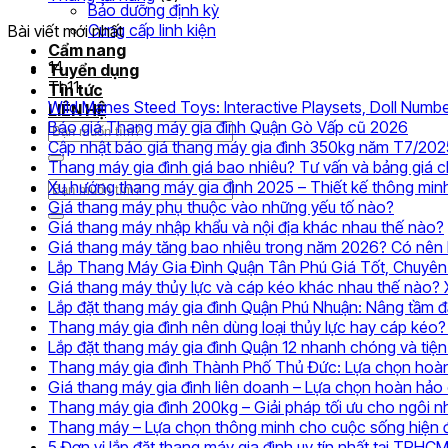
Bảo dưỡng định kỳ
Cung cấp linh kiện
Bài viết mới nhất
Cẩm nang
14
Tuyển dụng
Th11
Tin tức
Wild Manes Steed Toys: Interactive Playsets, Doll Numbe
LIÊN HỆ
Khôn
Báo giá Thang máy gia đình Quận Gò Vấp cũ 2026
Tìm
có
Cập nhật báo giá thang máy gia đình 350kg năm T7/202
kiếm:
bình
Thang máy gia đình giá bao nhiêu? Tư vấn và bảng giá 
luận
Xu hướng thang máy gia đình 2025 – Thiết kế thông min
Tìm
ở
Không
Giá thang máy phụ thuộc vào những yếu tố nào?
kiếm:
Báo
có
Giá thang máy nhập khẩu và nội địa khác nhau thế nào?
giá
bình
Giá thang máy tăng bao nhiêu trong năm 2026? Có nên l
Than
luận
Lắp Thang Máy Gia Đình Quận Tân Phú Giá Tốt, Chuyên
ở
máy
Giá thang máy thủy lực và cáp kéo khác nhau thế nào?
Giá
gia
Lắp đặt thang máy gia đình Quận Phú Nhuận: Nâng tầm 
thang
đình
Thang máy gia đình nên dùng loại thủy lực hay cáp kéo? 
máy
Quận
Lắp đặt thang máy gia đình Quận 12 nhanh chóng và tiện 
phụ
Gò
Thang máy gia đình Thành Phố Thủ Đức: Lựa chọn hoàn
thuộc
Vấp
Giá thang máy gia đình liên doanh – Lựa chọn hoàn hảo 
vào
cũ
Thang máy gia đình 200kg – Giải pháp tối ưu cho ngôi nh
những
2026
Thang máy – Lựa chọn thông minh cho cuộc sống hiện 
yếu
5 Đơn vị lắp đặt thang máy gia đình uy tín nhất tại TPHC