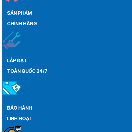
than
máy
SẢN PHẨM
gia
đình
CHÍNH HÃNG
từ
A
–
Z
LẮP ĐẶT
TOÀN QUỐC 24/7
BẢO HÀNH
LINH HOẠT