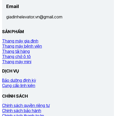
Email
giadinhelevator.vn@gmail.com
SẢN PHẨM
Thang máy gia đình
Thang máy bệnh viện
Thang tải hàng
Thang chở ô tô
Thang máy mini
DỊCH VỤ
Bảo dưỡng định kỳ
Cung cấp linh kiện
CHÍNH SÁCH
Chính sách quyền riêng tư
Chính sách bảo hành
Chính sách thanh toán