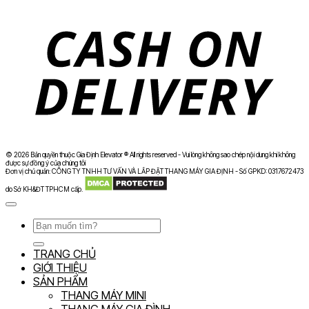
D
© 2026 Bản quyền thuộc Gia Định Elevator ® All rights reserved - Vui lòng không sao chép nội dung khi không
được sự đồng ý của chúng tôi
Đơn vị chủ quản: CÔNG TY TNHH TƯ VẤN VÀ LẮP ĐẶT THANG MÁY GIA ĐỊNH - Số GPKD: 0317672473
do Sở KH&ĐT TPHCM cấp.
Tìm
kiếm:
TRANG CHỦ
GIỚI THIỆU
SẢN PHẨM
THANG MÁY MINI