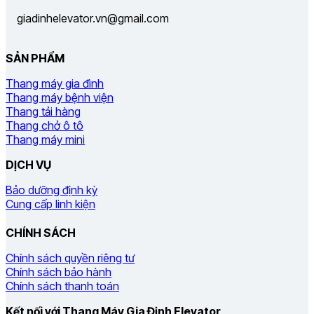
giadinhelevator.vn@gmail.com
SẢN PHẨM
Thang máy gia đình
Thang máy bệnh viện
Thang tải hàng
Thang chở ô tô
Thang máy mini
DỊCH VỤ
Bảo dưỡng định kỳ
Cung cấp linh kiện
CHÍNH SÁCH
Chính sách quyền riêng tư
Chính sách bảo hành
Chính sách thanh toán
Kết nối với Thang Máy Gia Định Elevator