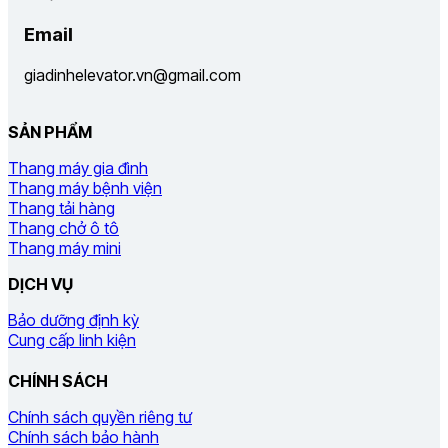
Email
giadinhelevator.vn@gmail.com
SẢN PHẨM
Thang máy gia đình
Thang máy bệnh viện
Thang tải hàng
Thang chở ô tô
Thang máy mini
DỊCH VỤ
Bảo dưỡng định kỳ
Cung cấp linh kiện
CHÍNH SÁCH
Chính sách quyền riêng tư
Chính sách bảo hành