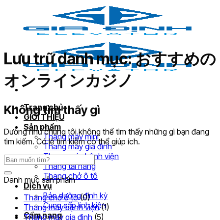
Bỏ
qua
nội
dung
Lưu trữ danh mục:
おすすめの
オンラインカジノ
Trang chủ
Không tìm thấy gì
GIỚI THIỆU
Sản phẩm
Dường như chúng tôi không thể tìm thấy những gì bạn đang
Thang máy mini
tìm kiếm. Có lẽ tìm kiếm có thể giúp ích.
Thang máy gia đình
Thang máy bệnh viện
Thang tải hàng
Thang chở ô tô
Danh mục sản phẩm
Dịch vụ
Bảo dưỡng định kỳ
Thang chở ô tô
(0)
Cung cấp linh kiện
Thang máy bệnh viện
(1)
Cẩm nang
Thang máy gia đình
(5)