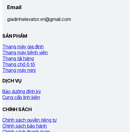
Email
giadinhelevator.vn@gmail.com
SẢN PHẨM
Thang máy gia đình
Thang máy bệnh viện
Thang tải hàng
Thang chở ô tô
Thang máy mini
DỊCH VỤ
Bảo dưỡng định kỳ
Cung cấp linh kiện
CHÍNH SÁCH
Chính sách quyền riêng tư
Chính sách bảo hành
Chính sách thanh toán