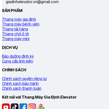
giadinhelevator.vn@gmail.com
SẢN PHẨM
Thang máy gia đình
Thang máy bệnh viện
Thang tải hàng
Thang chở ô tô
Thang máy mini
DỊCH VỤ
Bảo dưỡng định kỳ
Cung cấp linh kiện
CHÍNH SÁCH
Chính sách quyền riêng tư
Chính sách bảo hành
Chính sách thanh toán
Kết nối với Thang Máy Gia Định Elevator