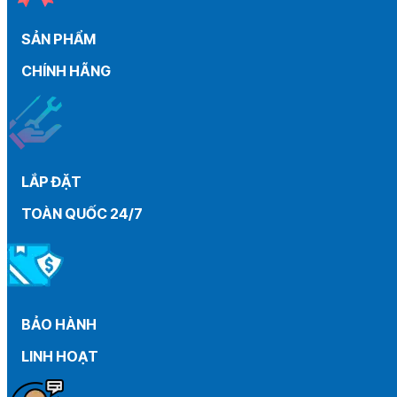
than
máy
SẢN PHẨM
gia
đình
CHÍNH HÃNG
từ
A
–
Z
LẮP ĐẶT
TOÀN QUỐC 24/7
BẢO HÀNH
LINH HOẠT