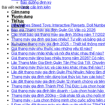
Bảo dưỡng định kỳ
Cung cấp linh kiện
Bài viết mới nhất
Cẩm nang
14
Tuyển dụng
Th11
Tin tức
Wild Manes Steed Toys: Interactive Playsets, Doll Numbe
LIÊN HỆ
Khôn
Báo giá Thang máy gia đình Quận Gò Vấp cũ 2026
Tìm
có
Cập nhật báo giá thang máy gia đình 350kg năm T7/202
kiếm:
bình
Thang máy gia đình giá bao nhiêu? Tư vấn và bảng giá 
luận
Xu hướng thang máy gia đình 2025 – Thiết kế thông min
Tìm
ở
Không
Giá thang máy phụ thuộc vào những yếu tố nào?
kiếm:
Báo
có
Giá thang máy nhập khẩu và nội địa khác nhau thế nào?
giá
bình
Giá thang máy tăng bao nhiêu trong năm 2026? Có nên l
Than
luận
Lắp Thang Máy Gia Đình Quận Tân Phú Giá Tốt, Chuyên
ở
máy
Giá thang máy thủy lực và cáp kéo khác nhau thế nào?
Giá
gia
Lắp đặt thang máy gia đình Quận Phú Nhuận: Nâng tầm 
thang
đình
Thang máy gia đình nên dùng loại thủy lực hay cáp kéo? 
máy
Quận
Lắp đặt thang máy gia đình Quận 12 nhanh chóng và tiện 
phụ
Gò
Thang máy gia đình Thành Phố Thủ Đức: Lựa chọn hoàn
thuộc
Vấp
Giá thang máy gia đình liên doanh – Lựa chọn hoàn hảo 
vào
cũ
Thang máy gia đình 200kg – Giải pháp tối ưu cho ngôi nh
những
2026
Thang máy – Lựa chọn thông minh cho cuộc sống hiện 
yếu
5 Đơn vị lắp đặt thang máy gia đình uy tín nhất tại TPHC