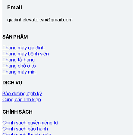
Email
giadinhelevator.vn@gmail.com
SẢN PHẨM
Thang máy gia đình
Thang máy bệnh viện
Thang tải hàng
Thang chở ô tô
Thang máy mini
DỊCH VỤ
Bảo dưỡng định kỳ
Cung cấp linh kiện
CHÍNH SÁCH
Chính sách quyền riêng tư
Chính sách bảo hành
Chính sách thanh toán