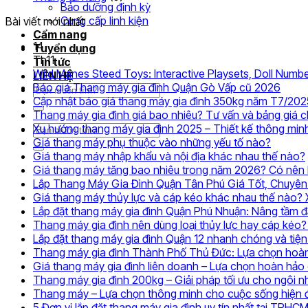
Bảo dưỡng định kỳ
Cung cấp linh kiện
Bài viết mới nhất
Cẩm nang
14
Tuyển dụng
Th11
Tin tức
Wild Manes Steed Toys: Interactive Playsets, Doll Numbe
LIÊN HỆ
Khôn
Báo giá Thang máy gia đình Quận Gò Vấp cũ 2026
Tìm
có
Cập nhật báo giá thang máy gia đình 350kg năm T7/202
kiếm:
bình
Thang máy gia đình giá bao nhiêu? Tư vấn và bảng giá 
luận
Xu hướng thang máy gia đình 2025 – Thiết kế thông min
Tìm
ở
Không
Giá thang máy phụ thuộc vào những yếu tố nào?
kiếm:
Báo
có
Giá thang máy nhập khẩu và nội địa khác nhau thế nào?
giá
bình
Giá thang máy tăng bao nhiêu trong năm 2026? Có nên l
Than
luận
Lắp Thang Máy Gia Đình Quận Tân Phú Giá Tốt, Chuyên
ở
máy
Giá thang máy thủy lực và cáp kéo khác nhau thế nào?
Giá
gia
Lắp đặt thang máy gia đình Quận Phú Nhuận: Nâng tầm 
thang
đình
Thang máy gia đình nên dùng loại thủy lực hay cáp kéo? 
máy
Quận
Lắp đặt thang máy gia đình Quận 12 nhanh chóng và tiện 
phụ
Gò
Thang máy gia đình Thành Phố Thủ Đức: Lựa chọn hoàn
thuộc
Vấp
Giá thang máy gia đình liên doanh – Lựa chọn hoàn hảo 
vào
cũ
Thang máy gia đình 200kg – Giải pháp tối ưu cho ngôi nh
những
2026
Thang máy – Lựa chọn thông minh cho cuộc sống hiện 
yếu
5 Đơn vị lắp đặt thang máy gia đình uy tín nhất tại TPHC