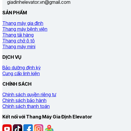
giadinhelevator.vn@gmail.com
SẢN PHẨM
Thang máy gia đình
Thang máy bệnh viện
Thang tải hàng
Thang chở ô tô
Thang máy mini
DỊCH VỤ
Bảo dưỡng định kỳ
Cung cấp linh kiện
CHÍNH SÁCH
Chính sách quyền riêng tư
Chính sách bảo hành
Chính sách thanh toán
Kết nối với Thang Máy Gia Định Elevator