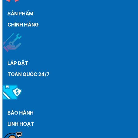
than
máy
SẢN PHẨM
gia
đình
CHÍNH HÃNG
từ
A
–
Z
LẮP ĐẶT
TOÀN QUỐC 24/7
BẢO HÀNH
LINH HOẠT