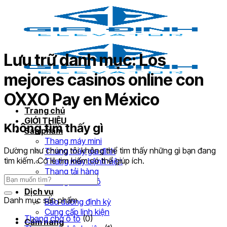
Bỏ
qua
nội
dung
Lưu trữ danh mục:
Los
mejores casinos online con
OXXO Pay en México
Trang chủ
GIỚI THIỆU
Không tìm thấy gì
Sản phẩm
Thang máy mini
Dường như chúng tôi không thể tìm thấy những gì bạn đang
Thang máy gia đình
tìm kiếm. Có lẽ tìm kiếm có thể giúp ích.
Thang máy bệnh viện
Thang tải hàng
Thang chở ô tô
Dịch vụ
Danh mục sản phẩm
Bảo dưỡng định kỳ
Cung cấp linh kiện
Thang chở ô tô
(0)
Cẩm nang