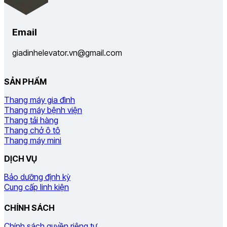
Email
giadinhelevator.vn@gmail.com
SẢN PHẨM
Thang máy gia đình
Thang máy bệnh viện
Thang tải hàng
Thang chở ô tô
Thang máy mini
DỊCH VỤ
Bảo dưỡng định kỳ
Cung cấp linh kiện
CHÍNH SÁCH
Chính sách quyền riêng tư