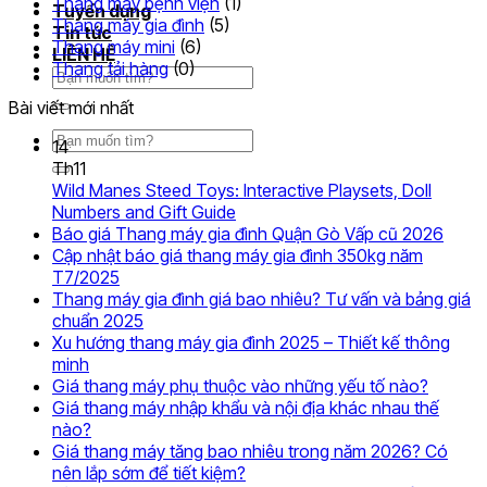
Thang máy bệnh viện
(1)
Tuyển dụng
Thang máy gia đình
(5)
Tin tức
Thang máy mini
(6)
LIÊN HỆ
Thang tải hàng
(0)
Tìm
kiếm:
Bài viết mới nhất
Tìm
14
kiếm:
Th11
Wild Manes Steed Toys: Interactive Playsets, Doll
Không
Numbers and Gift Guide
có
Khôn
Báo giá Thang máy gia đình Quận Gò Vấp cũ 2026
bình
có
Cập nhật báo giá thang máy gia đình 350kg năm
Không
luận
bình
T7/2025
ở
có
luận
Thang máy gia đình giá bao nhiêu? Tư vấn và bảng giá
Wild
ở
bình
Không
chuẩn 2025
Manes
Báo
luận
có
Xu hướng thang máy gia đình 2025 – Thiết kế thông
ở
Steed
giá
Không
bình
minh
Cập
Toys:
Than
có
luận
Không
Giá thang máy phụ thuộc vào những yếu tố nào?
nhật
ở
Interactive
máy
bình
có
Giá thang máy nhập khẩu và nội địa khác nhau thế
báo
Thang
Playsets,
gia
luận
Không
bình
nào?
ở
giá
máy
Doll
đình
có
luận
Giá thang máy tăng bao nhiêu trong năm 2026? Có
Xu
thang
gia
Numbers
ở
Quận
bình
Không
nên lắp sớm để tiết kiệm?