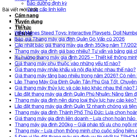
Bảo dưỡng định kỳ
Cung cấp linh kiện
Bài viết mới nhất
Cẩm nang
14
Tuyển dụng
Th11
Tin tức
Wild Manes Steed Toys: Interactive Playsets, Doll Numbe
LIÊN HỆ
Khôn
Báo giá Thang máy gia đình Quận Gò Vấp cũ 2026
Tìm
có
Cập nhật báo giá thang máy gia đình 350kg năm T7/202
kiếm:
bình
Thang máy gia đình giá bao nhiêu? Tư vấn và bảng giá 
luận
Xu hướng thang máy gia đình 2025 – Thiết kế thông min
Tìm
ở
Không
Giá thang máy phụ thuộc vào những yếu tố nào?
kiếm:
Báo
có
Giá thang máy nhập khẩu và nội địa khác nhau thế nào?
giá
bình
Giá thang máy tăng bao nhiêu trong năm 2026? Có nên l
Than
luận
Lắp Thang Máy Gia Đình Quận Tân Phú Giá Tốt, Chuyên
ở
máy
Giá thang máy thủy lực và cáp kéo khác nhau thế nào?
Giá
gia
Lắp đặt thang máy gia đình Quận Phú Nhuận: Nâng tầm 
thang
đình
Thang máy gia đình nên dùng loại thủy lực hay cáp kéo? 
máy
Quận
Lắp đặt thang máy gia đình Quận 12 nhanh chóng và tiện 
phụ
Gò
Thang máy gia đình Thành Phố Thủ Đức: Lựa chọn hoàn
thuộc
Vấp
Giá thang máy gia đình liên doanh – Lựa chọn hoàn hảo 
vào
cũ
Thang máy gia đình 200kg – Giải pháp tối ưu cho ngôi nh
những
2026
Thang máy – Lựa chọn thông minh cho cuộc sống hiện 
yếu
5 Đơn vị lắp đặt thang máy gia đình uy tín nhất tại TPHC