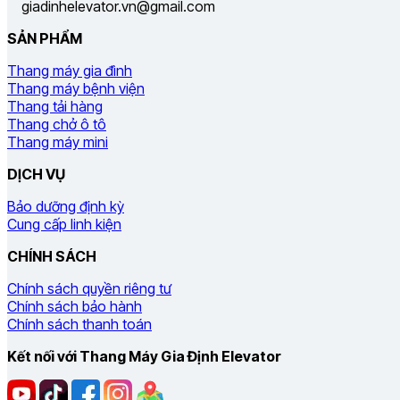
giadinhelevator.vn@gmail.com
SẢN PHẨM
Thang máy gia đình
Thang máy bệnh viện
Thang tải hàng
Thang chở ô tô
Thang máy mini
DỊCH VỤ
Bảo dưỡng định kỳ
Cung cấp linh kiện
CHÍNH SÁCH
Chính sách quyền riêng tư
Chính sách bảo hành
Chính sách thanh toán
Kết nối với Thang Máy Gia Định Elevator