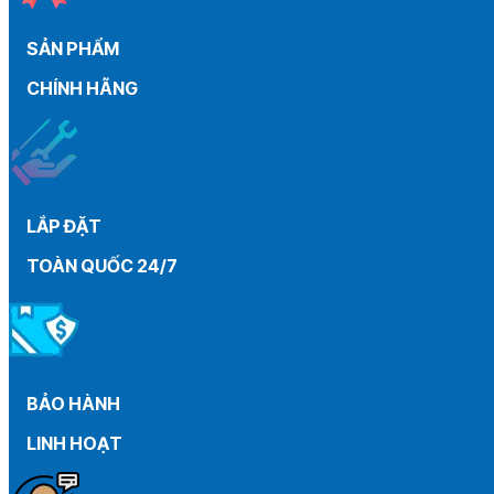
than
máy
SẢN PHẨM
gia
đình
CHÍNH HÃNG
từ
A
–
Z
LẮP ĐẶT
TOÀN QUỐC 24/7
BẢO HÀNH
LINH HOẠT