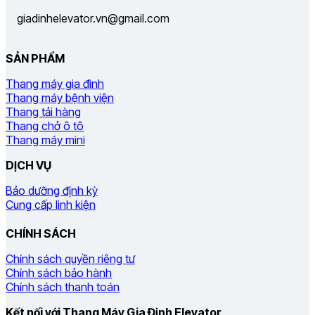
giadinhelevator.vn@gmail.com
SẢN PHẨM
Thang máy gia đình
Thang máy bệnh viện
Thang tải hàng
Thang chở ô tô
Thang máy mini
DỊCH VỤ
Bảo dưỡng định kỳ
Cung cấp linh kiện
CHÍNH SÁCH
Chính sách quyền riêng tư
Chính sách bảo hành
Chính sách thanh toán
Kết nối với Thang Máy Gia Định Elevator