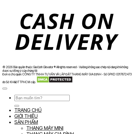
D
© 2026 Bản quyền thuộc Gia Định Elevator ® All rights reserved - Vui lòng không sao chép nội dung khi không
được sự đồng ý của chúng tôi
Đơn vị chủ quản: CÔNG TY TNHH TƯ VẤN VÀ LẮP ĐẶT THANG MÁY GIA ĐỊNH - Số GPKD: 0317672473
do Sở KH&ĐT TPHCM cấp.
Tìm
kiếm:
TRANG CHỦ
GIỚI THIỆU
SẢN PHẨM
THANG MÁY MINI