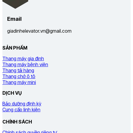
Email
giadinhelevator.vn@gmail.com
SẢN PHẨM
Thang máy gia đình
Thang máy bệnh viện
Thang tải hàng
Thang chở ô tô
Thang máy mini
DỊCH VỤ
Bảo dưỡng định kỳ
Cung cấp linh kiện
CHÍNH SÁCH
Chính sách quyền riêng tư