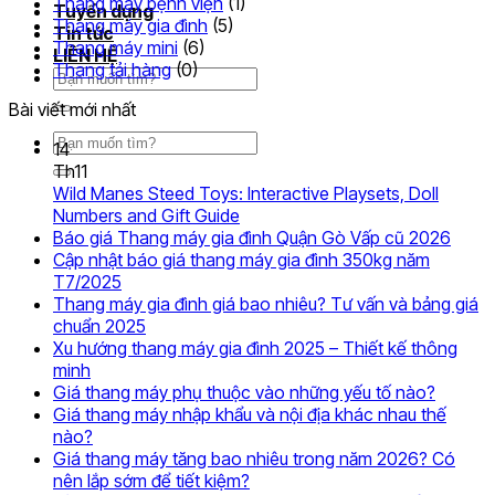
Thang máy bệnh viện
(1)
Tuyển dụng
Thang máy gia đình
(5)
Tin tức
Thang máy mini
(6)
LIÊN HỆ
Thang tải hàng
(0)
Tìm
kiếm:
Bài viết mới nhất
Tìm
14
kiếm:
Th11
Wild Manes Steed Toys: Interactive Playsets, Doll
Không
Numbers and Gift Guide
có
Khôn
Báo giá Thang máy gia đình Quận Gò Vấp cũ 2026
bình
có
Cập nhật báo giá thang máy gia đình 350kg năm
Không
luận
bình
T7/2025
ở
có
luận
Thang máy gia đình giá bao nhiêu? Tư vấn và bảng giá
Wild
ở
bình
Không
chuẩn 2025
Manes
Báo
luận
có
Xu hướng thang máy gia đình 2025 – Thiết kế thông
ở
Steed
giá
Không
bình
minh
Cập
Toys:
Than
có
luận
Không
Giá thang máy phụ thuộc vào những yếu tố nào?
nhật
ở
Interactive
máy
bình
có
Giá thang máy nhập khẩu và nội địa khác nhau thế
báo
Thang
Playsets,
gia
luận
Không
bình
nào?
ở
giá
máy
Doll
đình
có
luận
Giá thang máy tăng bao nhiêu trong năm 2026? Có
Xu
thang
gia
Numbers
ở
Quận
bình
Không
nên lắp sớm để tiết kiệm?