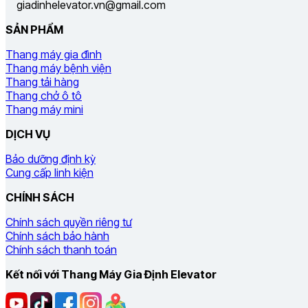
giadinhelevator.vn@gmail.com
SẢN PHẨM
Thang máy gia đình
Thang máy bệnh viện
Thang tải hàng
Thang chở ô tô
Thang máy mini
DỊCH VỤ
Bảo dưỡng định kỳ
Cung cấp linh kiện
CHÍNH SÁCH
Chính sách quyền riêng tư
Chính sách bảo hành
Chính sách thanh toán
Kết nối với Thang Máy Gia Định Elevator