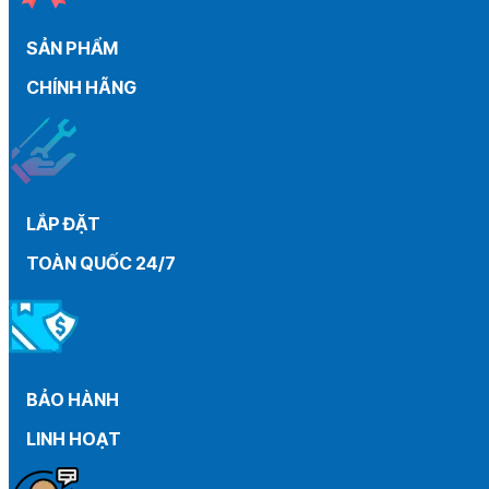
than
máy
SẢN PHẨM
gia
đình
CHÍNH HÃNG
từ
A
–
Z
LẮP ĐẶT
TOÀN QUỐC 24/7
BẢO HÀNH
LINH HOẠT