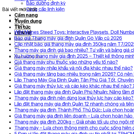
Bảo dưỡng định kỳ
Cung cấp linh kiện
Bài viết mới nhất
Cẩm nang
14
Tuyển dụng
Th11
Tin tức
Wild Manes Steed Toys: Interactive Playsets, Doll Numbe
LIÊN HỆ
Khôn
Báo giá Thang máy gia đình Quận Gò Vấp cũ 2026
Tìm
có
Cập nhật báo giá thang máy gia đình 350kg năm T7/202
kiếm:
bình
Thang máy gia đình giá bao nhiêu? Tư vấn và bảng giá 
luận
Xu hướng thang máy gia đình 2025 – Thiết kế thông min
Tìm
ở
Không
Giá thang máy phụ thuộc vào những yếu tố nào?
kiếm:
Báo
có
Giá thang máy nhập khẩu và nội địa khác nhau thế nào?
giá
bình
Giá thang máy tăng bao nhiêu trong năm 2026? Có nên l
Than
luận
Lắp Thang Máy Gia Đình Quận Tân Phú Giá Tốt, Chuyên
ở
máy
Giá thang máy thủy lực và cáp kéo khác nhau thế nào?
Giá
gia
Lắp đặt thang máy gia đình Quận Phú Nhuận: Nâng tầm 
thang
đình
Thang máy gia đình nên dùng loại thủy lực hay cáp kéo? 
máy
Quận
Lắp đặt thang máy gia đình Quận 12 nhanh chóng và tiện 
phụ
Gò
Thang máy gia đình Thành Phố Thủ Đức: Lựa chọn hoàn
thuộc
Vấp
Giá thang máy gia đình liên doanh – Lựa chọn hoàn hảo 
vào
cũ
Thang máy gia đình 200kg – Giải pháp tối ưu cho ngôi nh
những
2026
Thang máy – Lựa chọn thông minh cho cuộc sống hiện 
yếu
5 Đơn vị lắp đặt thang máy gia đình uy tín nhất tại TPHC