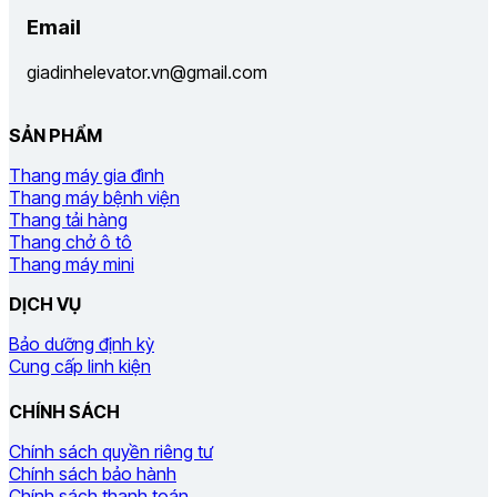
Email
giadinhelevator.vn@gmail.com
SẢN PHẨM
Thang máy gia đình
Thang máy bệnh viện
Thang tải hàng
Thang chở ô tô
Thang máy mini
DỊCH VỤ
Bảo dưỡng định kỳ
Cung cấp linh kiện
CHÍNH SÁCH
Chính sách quyền riêng tư
Chính sách bảo hành
Chính sách thanh toán