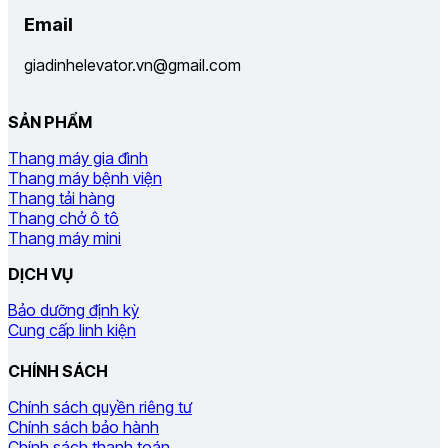
Email
giadinhelevator.vn@gmail.com
SẢN PHẨM
Thang máy gia đình
Thang máy bệnh viện
Thang tải hàng
Thang chở ô tô
Thang máy mini
DỊCH VỤ
Bảo dưỡng định kỳ
Cung cấp linh kiện
CHÍNH SÁCH
Chính sách quyền riêng tư
Chính sách bảo hành
Chính sách thanh toán