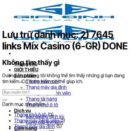
Bỏ
qua
nội
dung
Lưu trữ danh mục:
2) 7645
links Mix Casino (6-GR) DONE
Không tìm thấy gì
Trang chủ
GIỚI THIỆU
Dường như chúng tôi không thể tìm thấy những gì bạn đang
Sản phẩm
tìm kiếm. Có lẽ tìm kiếm có thể giúp ích.
Thang máy mini
Thang máy gia đình
Thang máy bệnh viện
Thang tải hàng
Danh mục sản phẩm
Thang chở ô tô
Dịch vụ
Thang chở ô tô
(0)
Bảo dưỡng định kỳ
Thang máy bệnh viện
(1)
Cung cấp linh kiện
Thang máy gia đình
(5)
Cẩm nang