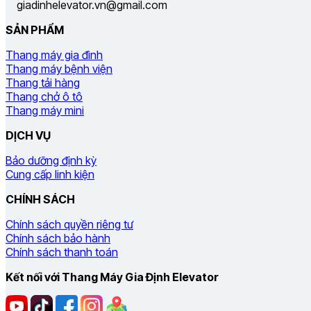
giadinhelevator.vn@gmail.com
SẢN PHẨM
Thang máy gia đình
Thang máy bệnh viện
Thang tải hàng
Thang chở ô tô
Thang máy mini
DỊCH VỤ
Bảo dưỡng định kỳ
Cung cấp linh kiện
CHÍNH SÁCH
Chính sách quyền riêng tư
Chính sách bảo hành
Chính sách thanh toán
Kết nối với Thang Máy Gia Định Elevator