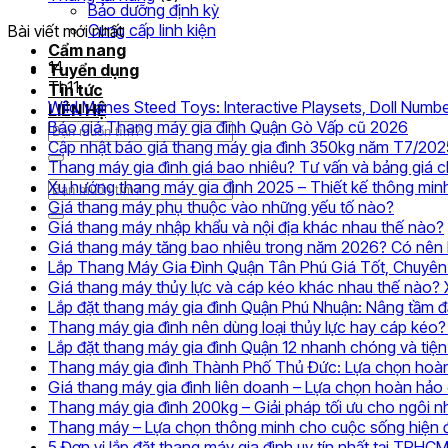
Bảo dưỡng định kỳ
Cung cấp linh kiện
Bài viết mới nhất
Cẩm nang
14
Tuyển dụng
Th11
Tin tức
Wild Manes Steed Toys: Interactive Playsets, Doll Numbe
LIÊN HỆ
Khôn
Báo giá Thang máy gia đình Quận Gò Vấp cũ 2026
Tìm
có
Cập nhật báo giá thang máy gia đình 350kg năm T7/202
kiếm:
bình
Thang máy gia đình giá bao nhiêu? Tư vấn và bảng giá 
luận
Xu hướng thang máy gia đình 2025 – Thiết kế thông min
Tìm
ở
Không
Giá thang máy phụ thuộc vào những yếu tố nào?
kiếm:
Báo
có
Giá thang máy nhập khẩu và nội địa khác nhau thế nào?
giá
bình
Giá thang máy tăng bao nhiêu trong năm 2026? Có nên l
Than
luận
Lắp Thang Máy Gia Đình Quận Tân Phú Giá Tốt, Chuyên
ở
máy
Giá thang máy thủy lực và cáp kéo khác nhau thế nào?
Giá
gia
Lắp đặt thang máy gia đình Quận Phú Nhuận: Nâng tầm 
thang
đình
Thang máy gia đình nên dùng loại thủy lực hay cáp kéo? 
máy
Quận
Lắp đặt thang máy gia đình Quận 12 nhanh chóng và tiện 
phụ
Gò
Thang máy gia đình Thành Phố Thủ Đức: Lựa chọn hoàn
thuộc
Vấp
Giá thang máy gia đình liên doanh – Lựa chọn hoàn hảo 
vào
cũ
Thang máy gia đình 200kg – Giải pháp tối ưu cho ngôi nh
những
2026
Thang máy – Lựa chọn thông minh cho cuộc sống hiện 
yếu
5 Đơn vị lắp đặt thang máy gia đình uy tín nhất tại TPHC