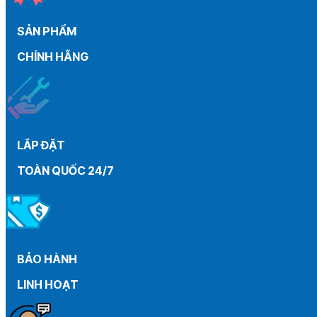
than
máy
SẢN PHẨM
gia
đình
CHÍNH HÃNG
từ
A
–
Z
LẮP ĐẶT
TOÀN QUỐC 24/7
BẢO HÀNH
LINH HOẠT