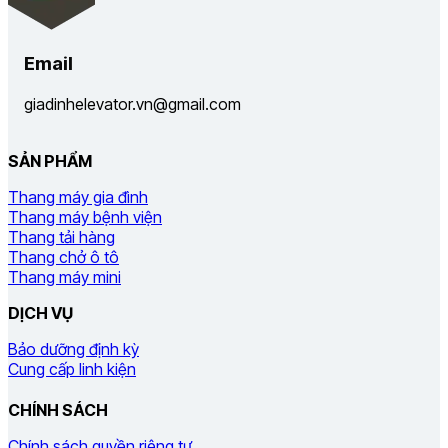
Email
giadinhelevator.vn@gmail.com
SẢN PHẨM
Thang máy gia đình
Thang máy bệnh viện
Thang tải hàng
Thang chở ô tô
Thang máy mini
DỊCH VỤ
Bảo dưỡng định kỳ
Cung cấp linh kiện
CHÍNH SÁCH
Chính sách quyền riêng tư