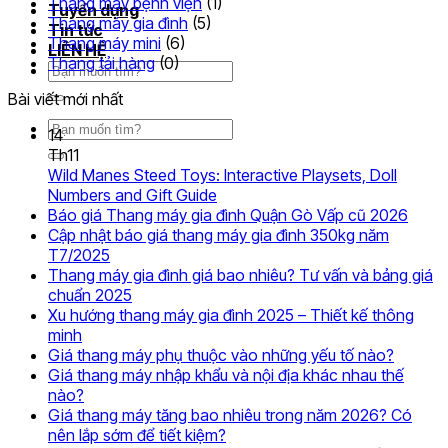
Thang máy bệnh viện
(1)
Tuyển dụng
Thang máy gia đình
(5)
Tin tức
Thang máy mini
(6)
LIÊN HỆ
Thang tải hàng
(0)
Tìm
kiếm:
Bài viết mới nhất
Tìm
14
kiếm:
Th11
Wild Manes Steed Toys: Interactive Playsets, Doll
Không
Numbers and Gift Guide
có
Khôn
Báo giá Thang máy gia đình Quận Gò Vấp cũ 2026
bình
có
Cập nhật báo giá thang máy gia đình 350kg năm
Không
luận
bình
T7/2025
ở
có
luận
Thang máy gia đình giá bao nhiêu? Tư vấn và bảng giá
Wild
ở
bình
Không
chuẩn 2025
Manes
Báo
luận
có
Xu hướng thang máy gia đình 2025 – Thiết kế thông
ở
Steed
giá
Không
bình
minh
Cập
Toys:
Than
có
luận
Không
Giá thang máy phụ thuộc vào những yếu tố nào?
nhật
ở
Interactive
máy
bình
có
Giá thang máy nhập khẩu và nội địa khác nhau thế
báo
Thang
Playsets,
gia
luận
Không
bình
nào?
ở
giá
máy
Doll
đình
có
luận
Giá thang máy tăng bao nhiêu trong năm 2026? Có
Xu
thang
gia
Numbers
ở
Quận
bình
Không
nên lắp sớm để tiết kiệm?