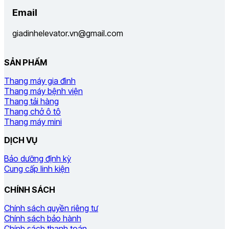
Email
giadinhelevator.vn@gmail.com
SẢN PHẨM
Thang máy gia đình
Thang máy bệnh viện
Thang tải hàng
Thang chở ô tô
Thang máy mini
DỊCH VỤ
Bảo dưỡng định kỳ
Cung cấp linh kiện
CHÍNH SÁCH
Chính sách quyền riêng tư
Chính sách bảo hành
Chính sách thanh toán