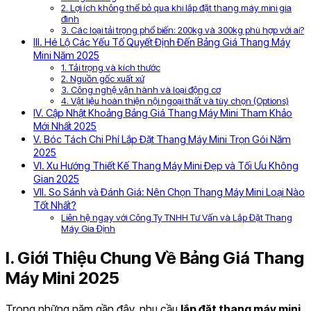
2. Lợi ích không thể bỏ qua khi lắp đặt thang máy mini gia
đình
3. Các loại tải trọng phổ biến: 200kg và 300kg phù hợp với ai?
III. Hé Lộ Các Yếu Tố Quyết Định Đến Bảng Giá Thang Máy
Mini Năm 2025
1. Tải trọng và kích thước
2. Nguồn gốc xuất xứ
3. Công nghệ vận hành và loại động cơ
4. Vật liệu hoàn thiện nội ngoại thất và tùy chọn (Options)
IV. Cập Nhật Khoảng Bảng Giá Thang Máy Mini Tham Khảo
Mới Nhất 2025
V. Bóc Tách Chi Phí Lắp Đặt Thang Máy Mini Trọn Gói Năm
2025
VI. Xu Hướng Thiết Kế Thang Máy Mini Đẹp và Tối Ưu Không
Gian 2025
VII. So Sánh và Đánh Giá: Nên Chọn Thang Máy Mini Loại Nào
Tốt Nhất?
Liên hệ ngay với Công Ty TNHH Tư Vấn và Lắp Đặt Thang
Máy Gia Định
I. Giới Thiệu Chung Về Bảng Giá Thang
Máy Mini 2025
Trong những năm gần đây, nhu cầu
lắp đặt thang máy mini