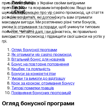
Tuyển dụng
приваблює гравців з України своїми вигідними
Tin tức
пропозиціями та яскравим інтерфейсом. Якщо ви
LIÊN HỆ
шукаєте інформацію про vip casino промокод, ця стаття
Tìm
розкриє всі деталі, які допоможуть вам отримати
kiếm:
максимум вигоди. Ми розглянемо різні типи бонусів,
умови їх отримання та поради, щоб уникнути типових
Tìm
помилок. Читайте далі, і ви дізнаєтесь, як правильно
kiếm:
використати промокод і підвищити свої шанси на успіх у
грі.
Огляд бонусної програми
Як отримати vip casino промокод
Вітальний бонус для новачків
Бонус на повторне поповнення
Кешбек та лояльність
Бонуси за конкретні ігри
Умови та вимоги до відіграшу
Крок за кроком: отримання бонусу
Типові помилки гравців
Порівняння бонусних пропозицій
Огляд бонусної програми