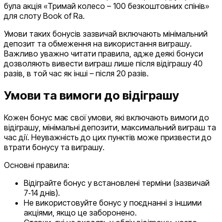
була акція «Тримай колесо – 100 безкоштовних спінів»
для слоту Book of Ra.
Умови таких бонусів зазвичай включають мінімальний
депозит та обмеження на використання виграшу.
Важливо уважно читати правила, адже деякі бонуси
дозволяють вивести виграш лише після відіграшу 40
разів, в той час як інші – після 20 разів.
Умови та вимоги до відіграшу
Кожен бонус має свої умови, які включають вимоги до
відіграшу, мінімальні депозити, максимальний виграш та
час дії. Неуважність до цих пунктів може призвести до
втрати бонусу та виграшу.
Основні правила:
Відіграйте бонус у встановлені терміни (зазвичай
7‑14 днів).
Не використовуйте бонус у поєднанні з іншими
акціями, якщо це заборонено.