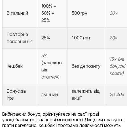
100% +
Вітальний
50% +
500 грн
30×
25%
Повторне
25%
1 000 грн
20×
поповнення
5%
15× (на
(залежно
Кешбек
без депозиту
бонусні
від
кошти)
статусу)
Бонус за
залежить від
змінний
20‑40×
ігри
акції
Вибираючи бонус, орієнтуйтеся на свої ігрові
уподобання та фінансові можливості. Якщо ви плануєте
грати регулярно, кешбек і програма лояльності можуть