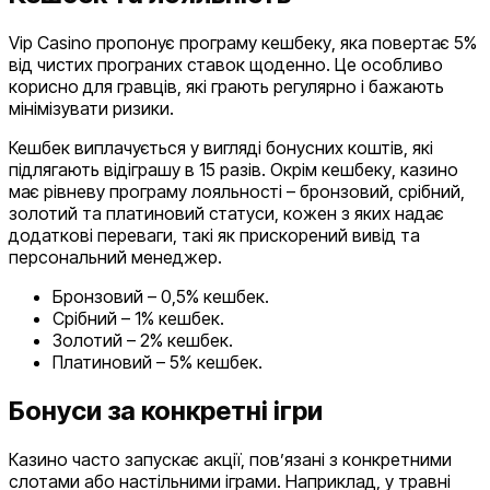
Vip Casino пропонує програму кешбеку, яка повертає 5%
від чистих програних ставок щоденно. Це особливо
корисно для гравців, які грають регулярно і бажають
мінімізувати ризики.
Кешбек виплачується у вигляді бонусних коштів, які
підлягають відіграшу в 15 разів. Окрім кешбеку, казино
має рівневу програму лояльності – бронзовий, срібний,
золотий та платиновий статуси, кожен з яких надає
додаткові переваги, такі як прискорений вивід та
персональний менеджер.
Бронзовий – 0,5% кешбек.
Срібний – 1% кешбек.
Золотий – 2% кешбек.
Платиновий – 5% кешбек.
Бонуси за конкретні ігри
Казино часто запускає акції, пов’язані з конкретними
слотами або настільними іграми. Наприклад, у травні