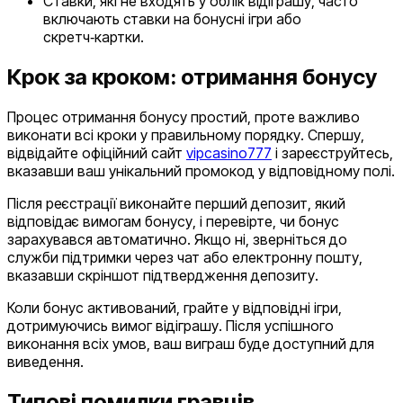
Ставки, які не входять у облік відіграшу, часто
включають ставки на бонусні ігри або
скретч‑картки.
Крок за кроком: отримання бонусу
Процес отримання бонусу простий, проте важливо
виконати всі кроки у правильному порядку. Спершу,
відвідайте офіційний сайт
vipcasino777
і зареєструйтесь,
вказавши ваш унікальний промокод у відповідному полі.
Після реєстрації виконайте перший депозит, який
відповідає вимогам бонусу, і перевірте, чи бонус
зарахувався автоматично. Якщо ні, зверніться до
служби підтримки через чат або електронну пошту,
вказавши скріншот підтвердження депозиту.
Коли бонус активований, грайте у відповідні ігри,
дотримуючись вимог відіграшу. Після успішного
виконання всіх умов, ваш виграш буде доступний для
виведення.
Типові помилки гравців