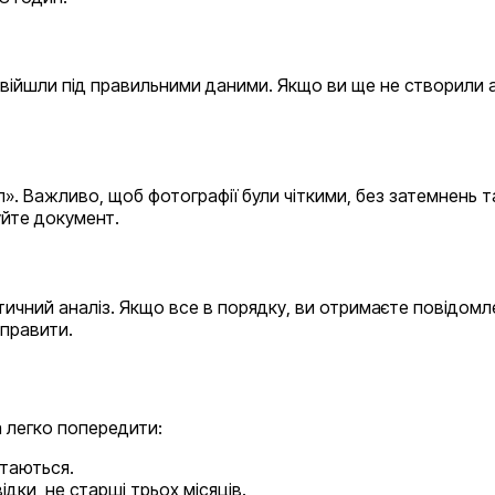
ввійшли під правильними даними. Якщо ви ще не створили а
л». Важливо, щоб фотографії були чіткими, без затемнень 
йте документ.
чний аналіз. Якщо все в порядку, ви отримаєте повідомле
иправити.
а легко попередити:
итаються.
дки, не старші трьох місяців.