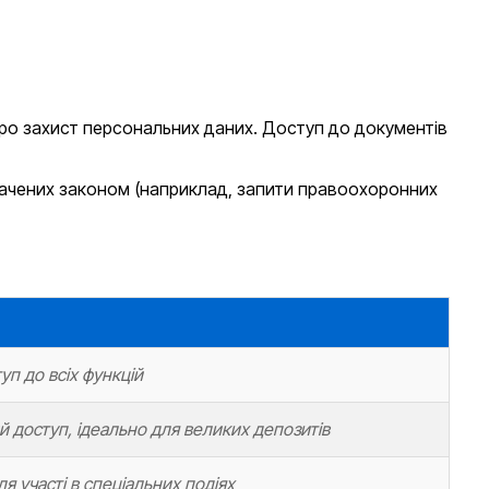
про захист персональних даних. Доступ до документів
дбачених законом (наприклад, запити правоохоронних
уп до всіх функцій
 доступ, ідеально для великих депозитів
я участі в спеціальних подіях