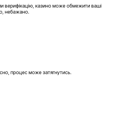
йшли верифікацію, казино може обмежити ваші
о, небажано.
існо, процес може затягнутись.