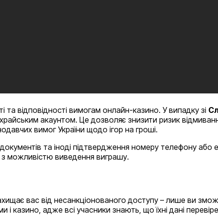
і та відповідності вимогам онлайн-казино. У випадку зі
Сл
храйським акаунтом. Це дозволяє знизити ризик відмиванн
одавчих вимог України щодо ігор на гроші.
окументів та іноді підтвердження номеру телефону або ел
о з можливістю виведення виграшу.
захищає вас від несанкціонованого доступу – лише ви змож
и і казино, адже всі учасники знають, що їхні дані перевіре