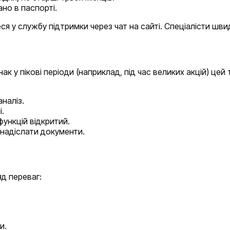
ано в паспорті.
ся у службу підтримки через чат на сайті. Спеціалісти ш
к у пікові періоди (наприклад, під час великих акцій) цей
аналіз.
.
функцій відкритий.
 надіслати документи.
яд переваг:
и.