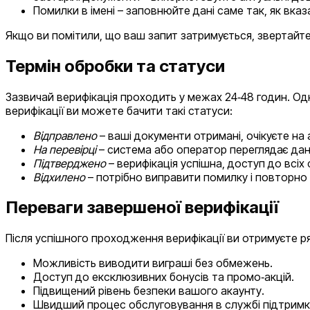
Помилки в імені – заповнюйте дані саме так, як вказ
Якщо ви помітили, що ваш запит затримується, звертайте
Термін обробки та статуси
Зазвичай верифікація проходить у межах 24‑48 годин. Одна
верифікації ви можете бачити такі статуси:
Відправлено
– ваші документи отримані, очікуєте на 
На перевірці
– система або оператор переглядає дані
Підтверджено
– верифікація успішна, доступ до всіх 
Відхилено
– потрібно виправити помилку і повторно
Переваги завершеної верифікації
Після успішного проходження верифікації ви отримуєте р
Можливість виводити виграші без обмежень.
Доступ до ексклюзивних бонусів та промо‑акцій.
Підвищений рівень безпеки вашого акаунту.
Швидший процес обслуговування в службі підтримк