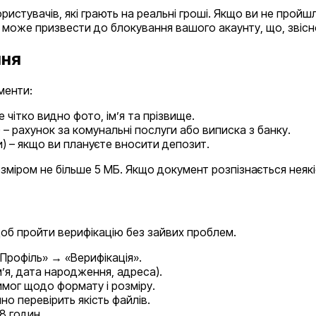
користувачів, які грають на реальні гроші. Якщо ви не про
 може призвести до блокування вашого акаунту, що, звісн
ння
менти:
 чітко видно фото, ім’я та прізвище.
 – рахунок за комунальні послуги або виписка з банку.
и) – якщо ви плануєте вносити депозит.
зміром не більше 5 МБ. Якщо документ розпізнається неяк
щоб пройти верифікацію без зайвих проблем.
 «Профіль» → «Верифікація».
’я, дата народження, адреса).
мог щодо формату і розміру.
о перевірить якість файлів.
8 годин.