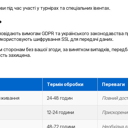
и під час участі у турнірах та спеціальних івентах.
ь
відповідають вимогам GDPR та українського законодавства 
використовують шифрування SSL для передачі даних.
тім сторонам без вашої згоди, за винятком випадків, пере
ість захищена.
Термін обробки
Переваги
роживання
24‑48 годин
Повний дост
12‑24 години
Прискорений
48‑72 години
Необхідна дл