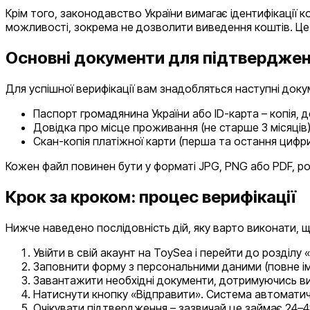
Крім того, законодавство України вимагає ідентифікації 
можливості, зокрема не дозволити виведення коштів. Це
Основні документи для підтвердже
Для успішної верифікації вам знадобляться наступні доку
Паспорт громадянина України або ID-карта – копія, де
Довідка про місце проживання (не старше 3 місяців)
Скан-копія платіжної карти (перша та остання цифр
Кожен файл повинен бути у форматі JPG, PNG або PDF, ро
Крок за кроком: процес верифікації
Нижче наведено послідовність дій, яку варто виконати, 
Увійти в свій акаунт на ToySea і перейти до розділу
Заповнити форму з персональними даними (повне ім
Завантажити необхідні документи, дотримуючись ви
Натиснути кнопку «Відправити». Система автоматичн
Очікувати підтвердження – зазвичай це займає 24–4