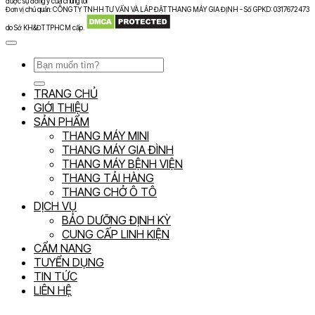
được sự đồng ý của chúng tôi
Đơn vị chủ quản: CÔNG TY TNHH TƯ VẤN VÀ LẮP ĐẶT THANG MÁY GIA ĐỊNH - Số GPKD: 0317672473
do Sở KH&ĐT TPHCM cấp.
Tìm
kiếm:
TRANG CHỦ
GIỚI THIỆU
SẢN PHẨM
THANG MÁY MINI
THANG MÁY GIA ĐÌNH
THANG MÁY BỆNH VIỆN
THANG TẢI HÀNG
THANG CHỞ Ô TÔ
DỊCH VỤ
BẢO DƯỠNG ĐỊNH KỲ
CUNG CẤP LINH KIỆN
CẨM NANG
TUYỂN DỤNG
TIN TỨC
LIÊN HỆ