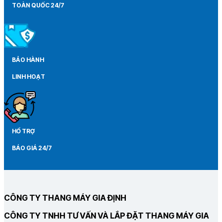
TOÀN QUỐC 24/7
BẢO HÀNH
LINH HOẠT
HỔ TRỢ
BÁO GIÁ 24/7
CÔNG TY THANG MÁY GIA ĐỊNH
CÔNG TY TNHH TƯ VẤN VÀ LẮP ĐẶT THANG MÁY GIA