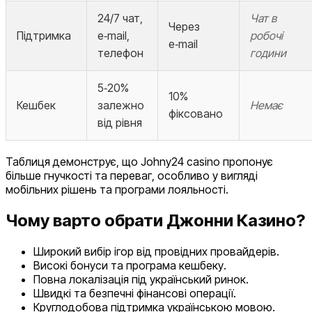
24/7 чат,
Чат в
Через
Підтримка
e‑mail,
робочі
e‑mail
телефон
години
5‑20%
10%
Кешбек
залежно
Немає
фіксовано
від рівня
Таблиця демонструє, що Johny24 casino пропонує
більше гнучкості та переваг, особливо у вигляді
мобільних рішень та програми лояльності.
Чому варто обрати Джонни Казино?
Широкий вибір ігор від провідних провайдерів.
Високі бонуси та програма кешбеку.
Повна локалізація під український ринок.
Швидкі та безпечні фінансові операції.
Круглодобова підтримка українською мовою.