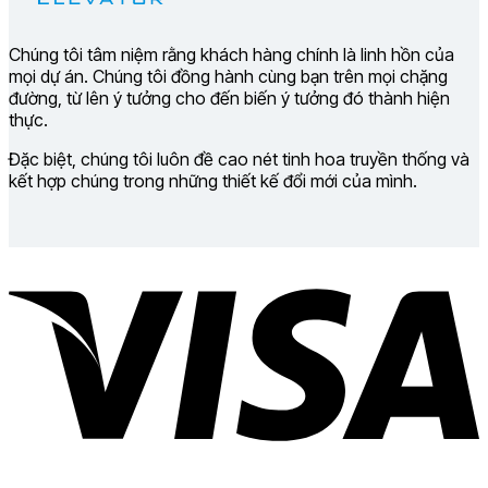
Chúng tôi tâm niệm rằng khách hàng chính là linh hồn của
mọi dự án. Chúng tôi đồng hành cùng bạn trên mọi chặng
đường, từ lên ý tưởng cho đến biến ý tưởng đó thành hiện
thực.
Đặc biệt, chúng tôi luôn đề cao nét tinh hoa truyền thống và
kết hợp chúng trong những thiết kế đổi mới của mình.
V