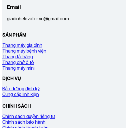
Email
giadinhelevator.vn@gmail.com
SẢN PHẨM
Thang máy gia đình
Thang máy bệnh viện
Thang tải hàng
Thang chở ô tô
Thang máy mini
DỊCH VỤ
Bảo dưỡng định kỳ
Cung cấp linh kiện
CHÍNH SÁCH
Chính sách quyền riêng tư
Chính sách bảo hành
Chính sách thanh toán