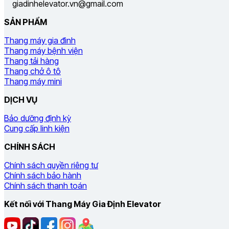
giadinhelevator.vn@gmail.com
SẢN PHẨM
Thang máy gia đình
Thang máy bệnh viện
Thang tải hàng
Thang chở ô tô
Thang máy mini
DỊCH VỤ
Bảo dưỡng định kỳ
Cung cấp linh kiện
CHÍNH SÁCH
Chính sách quyền riêng tư
Chính sách bảo hành
Chính sách thanh toán
Kết nối với Thang Máy Gia Định Elevator