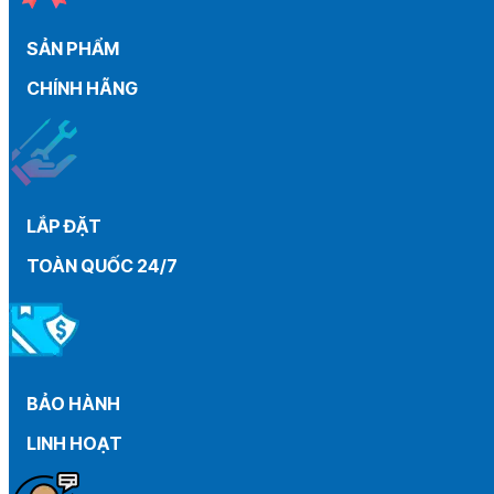
than
máy
SẢN PHẨM
gia
đình
CHÍNH HÃNG
từ
A
–
Z
LẮP ĐẶT
TOÀN QUỐC 24/7
BẢO HÀNH
LINH HOẠT