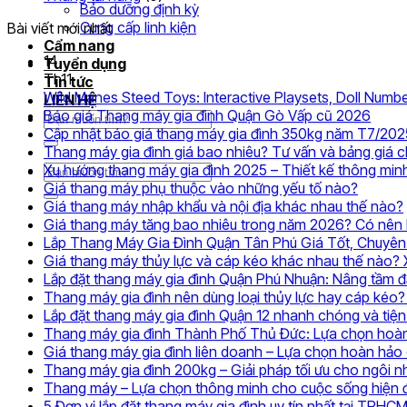
Bảo dưỡng định kỳ
Cung cấp linh kiện
Bài viết mới nhất
Cẩm nang
14
Tuyển dụng
Th11
Tin tức
Wild Manes Steed Toys: Interactive Playsets, Doll Numbe
LIÊN HỆ
Khôn
Báo giá Thang máy gia đình Quận Gò Vấp cũ 2026
Tìm
có
Cập nhật báo giá thang máy gia đình 350kg năm T7/202
kiếm:
bình
Thang máy gia đình giá bao nhiêu? Tư vấn và bảng giá 
luận
Xu hướng thang máy gia đình 2025 – Thiết kế thông min
Tìm
ở
Không
Giá thang máy phụ thuộc vào những yếu tố nào?
kiếm:
Báo
có
Giá thang máy nhập khẩu và nội địa khác nhau thế nào?
giá
bình
Giá thang máy tăng bao nhiêu trong năm 2026? Có nên l
Than
luận
Lắp Thang Máy Gia Đình Quận Tân Phú Giá Tốt, Chuyên
ở
máy
Giá thang máy thủy lực và cáp kéo khác nhau thế nào?
Giá
gia
Lắp đặt thang máy gia đình Quận Phú Nhuận: Nâng tầm 
thang
đình
Thang máy gia đình nên dùng loại thủy lực hay cáp kéo? 
máy
Quận
Lắp đặt thang máy gia đình Quận 12 nhanh chóng và tiện 
phụ
Gò
Thang máy gia đình Thành Phố Thủ Đức: Lựa chọn hoàn
thuộc
Vấp
Giá thang máy gia đình liên doanh – Lựa chọn hoàn hảo 
vào
cũ
Thang máy gia đình 200kg – Giải pháp tối ưu cho ngôi nh
những
2026
Thang máy – Lựa chọn thông minh cho cuộc sống hiện 
yếu
5 Đơn vị lắp đặt thang máy gia đình uy tín nhất tại TPHC