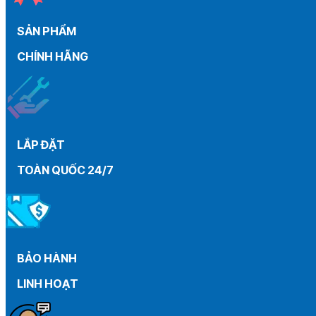
than
máy
SẢN PHẨM
gia
đình
CHÍNH HÃNG
từ
A
–
Z
LẮP ĐẶT
TOÀN QUỐC 24/7
BẢO HÀNH
LINH HOẠT