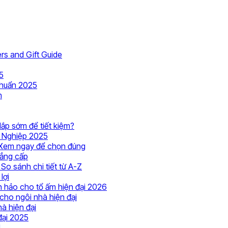
Không
rs and Gift Guide
g
có
Không
bình
5
có
Không
luận
chuẩn 2025
ở
Không
bình
có
h
Wild
có
luận
bình
ở
Manes
Không
bình
luận
Cập
ở
Steed
có
luận
Không
ắp sớm để tiết kiệm?
g
ở
nhật
Thang
Toys:
bình
Không
có
 Nghiệp 2025
Xu
báo
máy
Interactive
luận
có
bình
Không
 Xem ngay để chọn đúng
ở
hướng
giá
gia
Playsets,
Không
bình
luận
có
đẳng cấp
Giá
thang
thang
đình
Doll
ở
có
luận
Không
bình
So sánh chi tiết từ A-Z
thang
máy
máy
giá
ở
Numbers
Giá
Không
bình
có
luận
lợi
máy
gia
gia
bao
Lắp
and
thang
ở
có
luận
bình
Không
 hảo cho tổ ấm hiện đại 2026
nhập
đình
đình
ở
nhiêu?
Thang
Gift
máy
Giá
bình
Không
luận
có
cho ngôi nhà hiện đại
khẩu
2025
350kg
Lắp
Tư
Máy
Guide
tăng
ở
thang
luận
Không
có
bình
à hiện đại
và
–
năm
ở
đặt
vấn
Gia
bao
Thang
máy
Không
có
bình
luận
đại 2025
nội
Thiết
T7/2025
Lắp
thang
và
Đình
nhiêu
máy
thủy
ở
Không
có
bình
luận
M