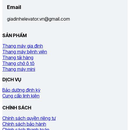
Email
giadinhelevator.vn@gmail.com
SẢN PHẨM
Thang máy gia đình
Thang máy bệnh viện
Thang tải hàng
Thang chở ô tô
Thang máy mini
DỊCH VỤ
Bảo dưỡng định kỳ
Cung cấp linh kiện
CHÍNH SÁCH
Chính sách quyền riêng tư
Chính sách bảo hành
Chính sách thanh toán