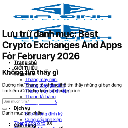
Bỏ
qua
nội
dung
Lưu trữ danh mục:
Best
Crypto Exchanges And Apps
For February 2026
Trang chủ
GIỚI THIỆU
Không tìm thấy gì
Sản phẩm
Thang máy mini
Dường như chúng tôi không thể tìm thấy những gì bạn đang
Thang máy gia đình
tìm kiếm. Có lẽ tìm kiếm có thể giúp ích.
Thang máy bệnh viện
Thang tải hàng
Thang chở ô tô
Dịch vụ
Danh mục sản phẩm
Bảo dưỡng định kỳ
Cung cấp linh kiện
Thang chở ô tô
(0)
Cẩm nang