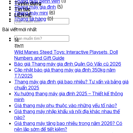
Thang máy bệnh viện
(1)
Tuyển dụng
Thang máy gia đình
(5)
Tin tức
Thang máy mini
(6)
LIÊN HỆ
Thang tải hàng
(0)
Tìm
kiếm:
Bài viết mới nhất
Tìm
14
kiếm:
Th11
Wild Manes Steed Toys: Interactive Playsets, Doll
Không
Numbers and Gift Guide
có
Khôn
Báo giá Thang máy gia đình Quận Gò Vấp cũ 2026
bình
có
Cập nhật báo giá thang máy gia đình 350kg năm
Không
luận
bình
T7/2025
ở
có
luận
Thang máy gia đình giá bao nhiêu? Tư vấn và bảng giá
Wild
ở
bình
Không
chuẩn 2025
Manes
Báo
luận
có
Xu hướng thang máy gia đình 2025 – Thiết kế thông
ở
Steed
giá
Không
bình
minh
Cập
Toys:
Than
có
luận
Không
Giá thang máy phụ thuộc vào những yếu tố nào?
nhật
ở
Interactive
máy
bình
có
Giá thang máy nhập khẩu và nội địa khác nhau thế
báo
Thang
Playsets,
gia
luận
Không
bình
nào?
ở
giá
máy
Doll
đình
có
luận
Giá thang máy tăng bao nhiêu trong năm 2026? Có
Xu
thang
gia
Numbers
ở
Quận
bình
Không
nên lắp sớm để tiết kiệm?