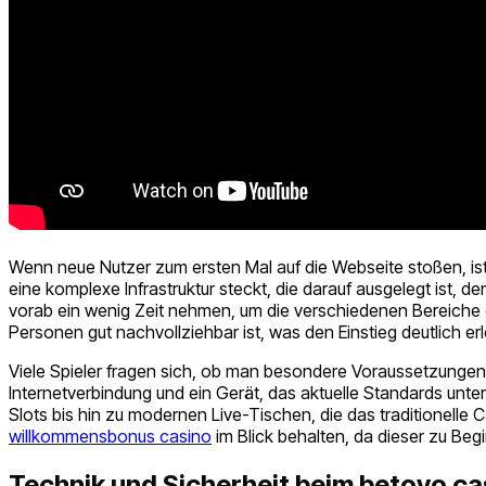
Wenn neue Nutzer zum ersten Mal auf die Webseite stoßen, ist d
eine komplexe Infrastruktur steckt, die darauf ausgelegt ist, d
vorab ein wenig Zeit nehmen, um die verschiedenen Bereiche de
Personen gut nachvollziehbar ist, was den Einstieg deutlich erl
Viele Spieler fragen sich, ob man besondere Voraussetzungen 
Internetverbindung und ein Gerät, das aktuelle Standards unters
Slots bis hin zu modernen Live-Tischen, die das traditionelle
willkommensbonus casino
im Blick behalten, da dieser zu Beg
Technik und Sicherheit beim betovo ca