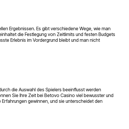
nellen Ergebnissen. Es gibt verschiedene Wege, wie man
nhaltet die Festlegung von Zeitlimits und festen Budgets
sste Erlebnis im Vordergrund bleibt und man nicht
 durch die Auswahl des Spielers beeinflusst werden
önnen Sie Ihre Zeit bei Betovo Casino viel bewusster und
gene Erfahrungen gewinnen, und sie unterscheidet den