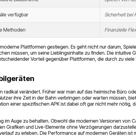
äle verfügbar
Sicherheit bei
ne Methoden
Finanzielle Flexi
h moderne Plattformen gestiegen. Es geht nicht nur darum, Spie
hen müssen, um seine Lieblingsinhalte zu finden. Die intuitive
n entscheidender Vorteil gegenüber Plattformen, die durch zu vie
bilgeräten
n radikal verändert. Früher war man auf das heimische Büro od
utzer ihre Zeit in der Bahn verbringen oder warten müssen, bie
allation einer spezifischen APK ist dabei oft gar nicht mehr nöti
dung im Auge zu behalten. Obwohl die modernen Versionen von 
sigen Grafiken und Live-Elemente ohne Verzögerungen darzustel
lverlauf zu erleben. Die Performance auf modernen Geräten ist