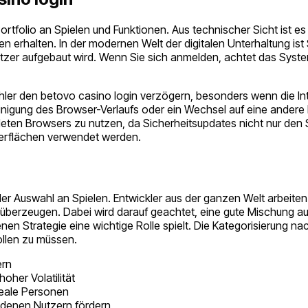
rtfolio an Spielen und Funktionen. Aus technischer Sicht ist e
en erhalten. In der modernen Welt der digitalen Unterhaltung is
zer aufgebaut wird. Wenn Sie sich anmelden, achtet das System
ler den betovo casino login verzögern, besonders wenn die Inte
reinigung des Browser-Verlaufs oder ein Wechsel auf eine ander
deten Browsers zu nutzen, da Sicherheitsupdates nicht nur den 
erflächen verwendet werden.
 Auswahl an Spielen. Entwickler aus der ganzen Welt arbeiten st
berzeugen. Dabei wird darauf geachtet, eine gute Mischung aus
en Strategie eine wichtige Rolle spielt. Die Kategorisierung n
ollen zu müssen.
ern
her Volatilität
reale Personen
edenen Nutzern fördern