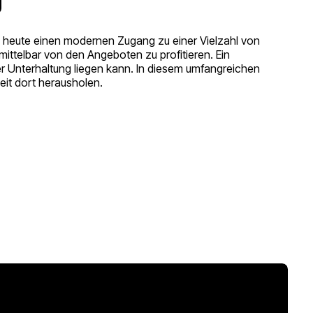
n heute einen modernen Zugang zu einer Vielzahl von
mittelbar von den Angeboten zu profitieren. Ein
er Unterhaltung liegen kann. In diesem umfangreichen
Zeit dort herausholen.