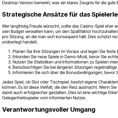
Desktop-Version bemerkt, was ein klares Zeugnis für die gute E
Strategische Ansätze für das Spielerle
Wer langfristig Freude wünscht, sollte das Casino-Spiel eher 
sein Budget verwalten kann, um den Spaßfaktor hochzuhalten, 
pro Sitzung, an die man sich konsequent hält. Dies schützt ni
unüberlegt handelt.
Planen Sie Ihre Sitzungen im Voraus und legen Sie feste 
Erkunden Sie neue Spiele in Demo-Modi, bevor Sie echte
Nutzen Sie Statistiken und Informationen zu Spielen inte
Berücksichtigen Sie bei längeren Sitzungen regelmäßige
Informieren Sie sich über die Bonusbedingungen, bevor
Jedes Spiel, ob Slot oder Tischspiel, besitzt eigene Charakter
können. Es ist diese Vielfalt, die den Reiz ausmacht. Wenn Si
damit auch erfolgreicher gestalten. Dies ist eine wichtige Erke
Gelegenheitsspieler vom informierten Nutzer.
Verantwortungsvoller Umgang