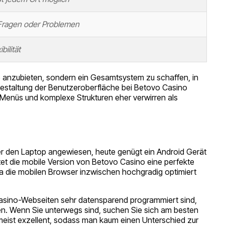
 Fragen oder Problemen
bilität
le anzubieten, sondern ein Gesamtsystem zu schaffen, in
 Gestaltung der Benutzeroberfläche bei Betovo Casino
le Menüs und komplexe Strukturen eher verwirren als
er den Laptop angewiesen, heute genügt ein Android Gerät
tet die mobile Version von Betovo Casino eine perfekte
g, da die mobilen Browser inzwischen hochgradig optimiert
Casino-Webseiten sehr datensparend programmiert sind,
len. Wenn Sie unterwegs sind, suchen Sie sich am besten
 meist exzellent, sodass man kaum einen Unterschied zur